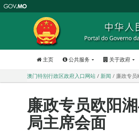
澳
门
特
别
行
政
区
政
府
入
口
网
站
主页
公共服务
关于政府
澳门特别行政区政府入口网站
新闻
廉政专员
廉政专员欧阳湘
局主席会面