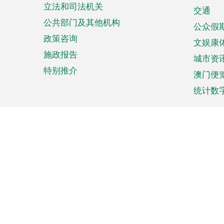
立法和司法机关
单
交通
公共部门及其他机构
公众假
政策咨询
文娱康
施政报告
城市资
特别推介
澳门便
统计数
来澳旅游
商务
计划行程
贸易投
观光
澳门经
娱乐休闲
中小企
购物
市场资
节日盛事
知识产