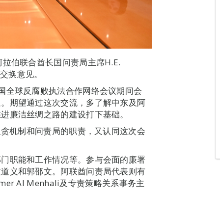
拉伯联合酋长国问责局主席H.E.
建设交换意见。
国全球反腐败执法合作网络会议期间会
迎。期望通过这次交流，多了解中东及阿
推进廉洁丝绸之路的建设打下基础。
绍了阿联酋反贪机制和问责局的职责，又认同这次会
。
部门职能和工作情况等。参与会面的廉署
文道义和郭邵文。阿联酋问责局代表则有
 Al Menhali及专责策略关系事务主