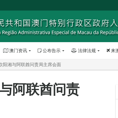
澳门资讯
公布告示
法律法规
来
欧阳湘与阿联酋问责局主席会面
与阿联酋问责