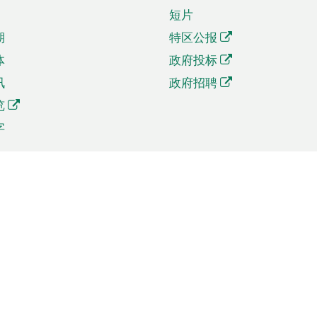
短片
期
特区公报
体
政府投标
讯
政府招聘
览
字
及贸易
相关连结
资
手机应用程序目录
贸会展
社交媒体目录
商机和服务
专题网站目录
讯
RSS订阅目录
权
表格下载