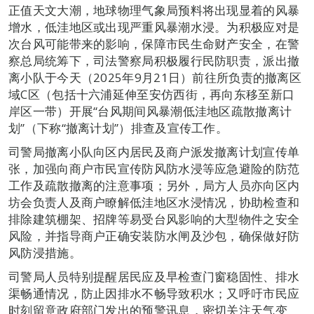
正值天文大潮，地球物理气象局预料将出现显着的风暴
增水，低洼地区或出现严重风暴潮水浸。为积极应对是
次台风可能带来的影响，保障市民生命财产安全，在警
察总局统筹下，司法警察局积极履行民防职责，派出撤
离小队于今天（2025年9月21日）前往所负责的撤离区
域C区（包括十六浦延伸至安仿西街，再向东移至新口
岸区一带）开展“台风期间风暴潮低洼地区疏散撤离计
划”（下称“撤离计划”）排查及宣传工作。
司警局撤离小队向区内居民及商户派发撤离计划宣传单
张，加强向商户市民宣传防风防水浸等应急避险的防范
工作及疏散撤离的注意事项；另外，局方人员亦向区内
坊会负责人及商户瞭解低洼地区水浸情况，协助检查和
排除建筑棚架、招牌等易受台风影响的大型物件之安全
风险，并指导商户正确安装防水闸及沙包，确保做好防
风防浸措施。
司警局人员特别提醒居民应及早检查门窗稳固性、排水
渠畅通情况，防止因排水不畅导致积水；又呼吁市民应
时刻留意政府部门发出的预警讯息，密切关注天气变