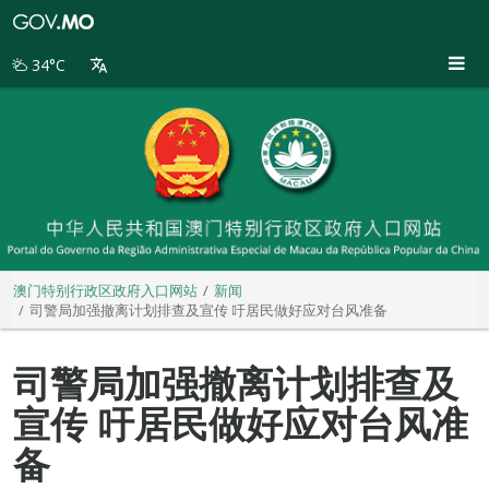
澳
门
特
34°C
别
行
政
区
政
府
入
口
网
站
澳门特别行政区政府入口网站
新闻
司警局加强撤离计划排查及宣传 吁居民做好应对台风准备
司警局加强撤离计划排查及
宣传 吁居民做好应对台风准
备