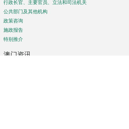
菜
行政长官、主要官员、立法和司法机关
单
公共部门及其他机构
政策咨询
施政报告
特别推介
澳门资讯
天气
交通
公众假期
文娱康体
城市资讯
澳门便览
统计数字