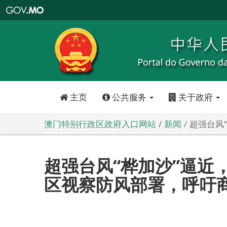
澳
门
特
别
行
政
区
政
府
入
口
网
站
主页
公共服务
关于政府
澳门特别行政区政府入口网站
新闻
超强台风
超强台风“桦加沙”逼近
区视察防风部署，呼吁