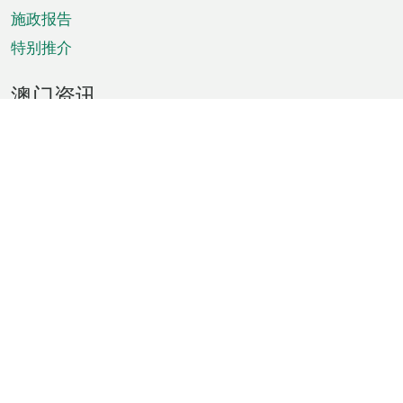
施政报告
特别推介
澳门资讯
天气
交通
公众假期
文娱康体
城市资讯
澳门便览
统计数字
公布告示
新闻