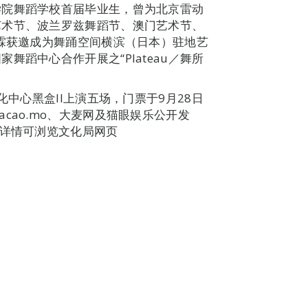
学院舞蹈学校首届毕业生，曾为北京雷动
艺术节、波兰罗兹舞蹈节、澳门艺术节、
晓霖获邀成为舞踊空间横滨（日本）驻地艺
蹈中心合作开展之“Plateau／舞所
化中心黑盒II上演五场，门票于9月28日
oymacao.mo、大麦网及猫眼娱乐公开发
目详情可浏览文化局网页