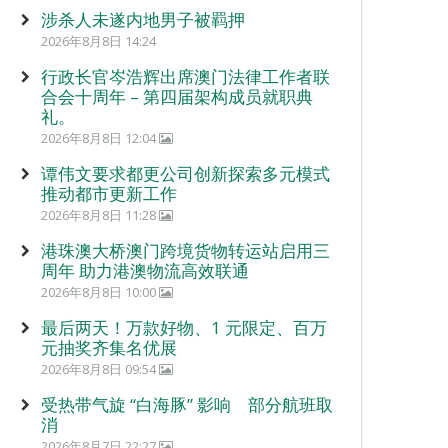
涉杀人未遂内地男子被羁押
2026年8月8日 14:24
行政长官岑浩辉出席澳门法律工作者联
合会十周年 – 第四届架构成员就职典
礼。
2026年8月8日 12:04
谭伟文要求都更公司创新探索多元模式
推动都市更新工作
2026年8月8日 11:28
港珠澳大桥澳门跨境货物转运站启用三
周年 助力港澳物流高效联通
2026年8月8日 10:00
最后两天！万款好物、1 元限定、百万
元抽奖齐集名优展
2026年8月8日 09:54
受热带气旋 “白海豚” 影响 部分航班取
消
2026年8月7日 22:27