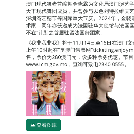
澳门现代舞者兼编舞金晓霖为文化局澳门演艺
天下现代舞团成员，并曾参与以色列特拉维夫
深圳湾艺穗节等国际重大节庆。2024年，金
术家，同年亦获邀成为法国驻华大使馆与法国国家舞
不在”计划之首届驻留法国舞蹈家。
《我非我非我》将于11月14日至16日在澳门文
上午10时起在“享澳门售票网”ticketing.enj
售，票价为280澳门元，设多种票务优惠。节
www.icm.gov.mo，查询可致电2840 0555。
查看图库