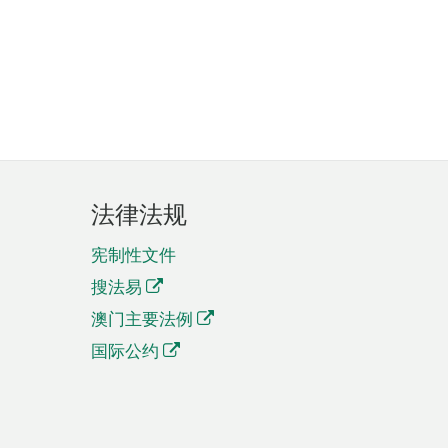
法律法规
宪制性文件
搜法易
澳门主要法例
国际公约