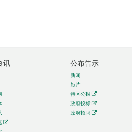
资讯
公布告示
新闻
短片
期
特区公报
体
政府投标
讯
政府招聘
览
字