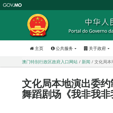
澳
门
特
别
行
政
区
政
府
入
口
网
站
主页
公共服务
关于政府
澳门特别行政区政府入口网站
新闻
文化局本
文化局本地演出委约
舞蹈剧场《我非我非