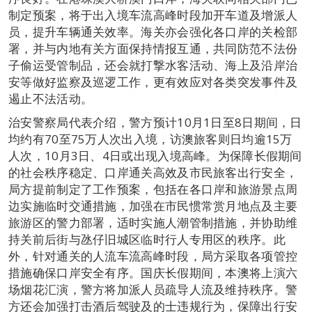
制定预案，将于出入境车流高峰时段加开车道及增派人
员，提升车辆通关效率。海关亦会强化各口岸的关检部
署，并与内地有关方面保持情报互通，共同防范不法份
子偷运受管制品，还会就打撃水客活动、海上及沿岸治
安等做好监察及巡逻工作，更有效应对各类突发事件及
遏止不法活动。
治安警察局代表介绍，警方预计10月1日至8日期间，日
均约有70至75万人次出入境，访澳旅客则日均逾15万
人次，10月3日、4日或出现入境高峰。为保障长假期间
的社会秩序稳定、口岸通关高效及市民旅客出行安全，
局方提前制定了工作预案，包括在各口岸和旅游景点周
边实施临时交通措施，加强在市民惯常赏月地点及主要
旅游区的警力部署，适时实施人潮管制措施，并协助维
持关前后街与氹仔旧城区临时行人专用区的秩序。此
外，针对通关的人流车流高峰时段，局方采取各项管控
措施确保口岸安全有序。国庆长假期间，本澳将上演六
场烟花汇演，警方将加派人员疏导人流及维持秩序。警
方还会加强打击酒后驾驶及的士违规行为，保障出行安