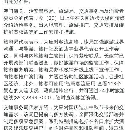
出充分准备。
澳门海关、治安警察局、旅游局、交通事务局及消费者
委员会的代表，今（29）日上午在关闸边检大楼向传媒
介绍边检事务、出入境管理、旅游推广、交通安排及维
护消费权益等的工作安排和措施。
旅游局代表表示，为应对客流高峰，该局加强旅游业界
沟通，与导游、旅行社及酒店等业界代表召开工作会
议，同时与内地旅游主管部门保持紧密联系。长假前已
开展跨部门联合巡查，做好旅游市场的监管工作，保障
旅游服务质素。旅游局亦积极铺开线上线下宣传工作，
向旅客推广澳门游，并透过资助社区旅游活动，促进社
区经济。此外，旅客可使用“智慧客流应用”查看113个
景点的人流状况，藉此错峰出行，并可透过24小时旅游
热线(853)2833 3000，随时查询旅游资讯。
交通事务局代表介绍，为应对国庆迭加中秋节带来的交
通需求，该局已提前与多方协调，全面深化交通部署并
制定多项应急预案，系列特别措施包括在各口岸扩大酒
店及娱乐场穿梭巴士的临时停靠区和排队空间，港珠澳