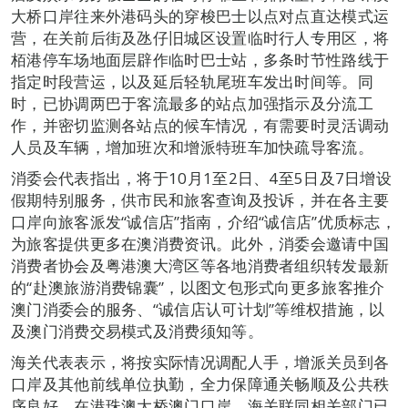
大桥口岸往来外港码头的穿梭巴士以点对点直达模式运
营，在关前后街及氹仔旧城区设置临时行人专用区，将
栢港停车场地面层辟作临时巴士站，多条时节性路线于
指定时段营运，以及延后轻轨尾班车发出时间等。同
时，已协调两巴于客流最多的站点加强指示及分流工
作，并密切监测各站点的候车情况，有需要时灵活调动
人员及车辆，增加班次和增派特班车加快疏导客流。
消委会代表指出，将于10月1至2日、4至5日及7日增设
假期特别服务，供市民和旅客查询及投诉，并在各主要
口岸向旅客派发“诚信店”指南，介绍“诚信店”优质标志，
为旅客提供更多在澳消费资讯。此外，消委会邀请中国
消费者协会及粤港澳大湾区等各地消费者组织转发最新
的“赴澳旅游消费锦囊”，以图文包形式向更多旅客推介
澳门消委会的服务、“诚信店认可计划”等维权措施，以
及澳门消费交易模式及消费须知等。
海关代表表示，将按实际情况调配人手，增派关员到各
口岸及其他前线单位执勤，全力保障通关畅顺及公共秩
序良好。在港珠澳大桥澳门口岸，海关联同相关部门已