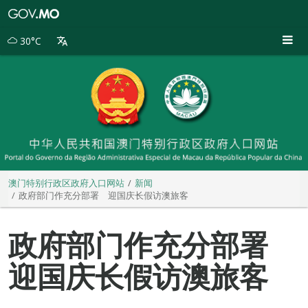
澳
门
特
30°C
别
行
政
区
政
府
入
口
网
站
澳门特别行政区政府入口网站
新闻
政府部门作充分部署 迎国庆长假访澳旅客
政府部门作充分部署
迎国庆长假访澳旅客