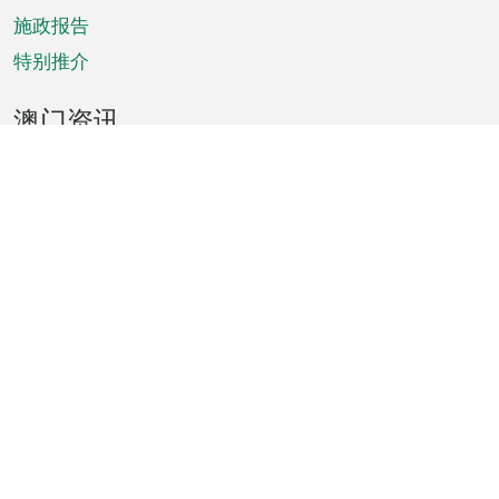
施政报告
特别推介
澳门资讯
天气
交通
公众假期
文娱康体
城市资讯
澳门便览
统计数字
公布告示
新闻