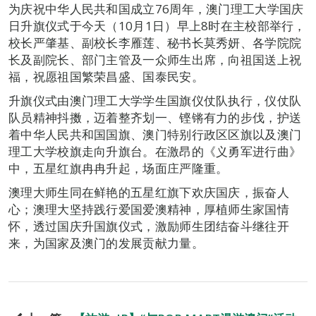
为庆祝中华人民共和国成立76周年，澳门理工大学国庆
日升旗仪式于今天（10月1日）早上8时在主校部举行，
校长严肇基、副校长李雁莲、秘书长莫秀妍、各学院院
长及副院长、部门主管及一众师生出席，向祖国送上祝
福，祝愿祖国繁荣昌盛、国泰民安。
升旗仪式由澳门理工大学学生国旗仪仗队执行，仪仗队
队员精神抖擞，迈着整齐划一、铿锵有力的步伐，护送
着中华人民共和国国旗、澳门特别行政区区旗以及澳门
理工大学校旗走向升旗台。在激昂的《义勇军进行曲》
中，五星红旗冉冉升起，场面庄严隆重。
澳理大师生同在鲜艳的五星红旗下欢庆国庆，振奋人
心；澳理大坚持践行爱国爱澳精神，厚植师生家国情
怀，透过国庆升国旗仪式，激励师生团结奋斗继往开
来，为国家及澳门的发展贡献力量。