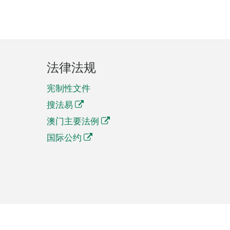
法律法规
宪制性文件
搜法易
澳门主要法例
国际公约