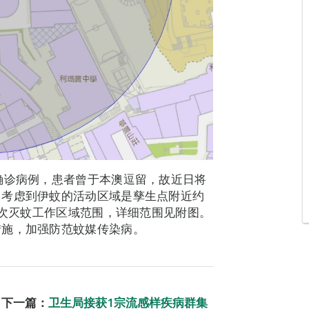
确诊病例，患者曾于本澳逗留，故近日将
。考虑到伊蚊的活动区域是孳生点附近约
本次灭蚊工作区域范围，详细范围见附图。
措施，加强防范蚊媒传染病。
下一篇：
卫生局接获1宗流感样疾病群集