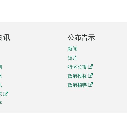
资讯
公布告示
新闻
短片
期
特区公报
体
政府投标
讯
政府招聘
览
字
及贸易
相关连结