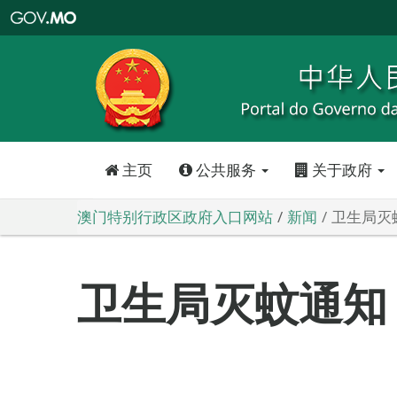
澳
门
特
别
行
政
区
政
府
入
口
网
站
主页
公共服务
关于政府
澳门特别行政区政府入口网站
新闻
卫生局灭
卫生局灭蚊通知