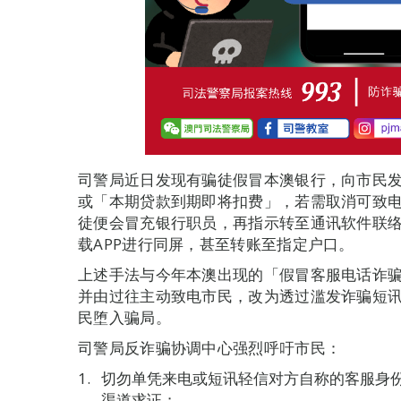
司警局近日发现有骗徒假冒本澳银行，向市民
或「本期贷款到期即将扣费」，若需取消可致
徒便会冒充银行职员，再指示转至通讯软件联
载APP进行同屏，甚至转账至指定户口。
上述手法与今年本澳出现的「假冒客服电话诈
并由过往主动致电市民，改为透过滥发诈骗短
民堕入骗局。
司警局反诈骗协调中心强烈呼吁市民：
切勿单凭来电或短讯轻信对方自称的客服身
渠道求证；