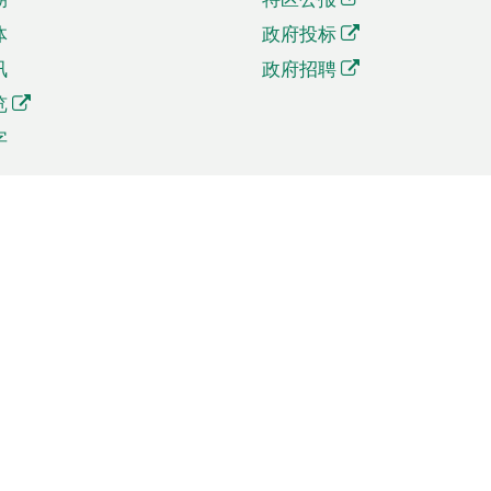
体
政府投标
讯
政府招聘
览
字
及贸易
相关连结
资
手机应用程序目录
贸会展
社交媒体目录
商机和服务
专题网站目录
讯
RSS订阅目录
权
表格下载
政公职局