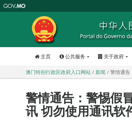
澳
门
特
别
行
政
区
政
府
入
口
网
站
主页
公共服务
关于政府
澳门特别行政区政府入口网站
新闻
警情通告
警情通告：警惕假
讯 切勿使用通讯软