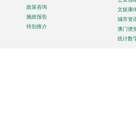
政策咨询
文娱康
施政报告
城市资
特别推介
澳门便
统计数
来澳旅游
商务
计划行程
贸易投
观光
澳门经
娱乐休闲
中小企
购物
市场资
节日盛事
知识产
网
网
页
使用条款
私隐声明
协调机构：澳门特别行政区行
站
脚