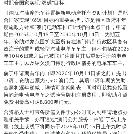
时配合国家实现“双碳”目标。
《淘汰汽油摩托车并置换新电动摩托车资助计划》是配
合国家实现“双碳”目标的重要举措，亦是特区政府本年
度施政方针和“澳门电动车推广计划”的重点工作，申请
期由2025年10月15日至2030年10月14日，为期五
年。资助对象范围扩大至所有在澳门特别行政区具备有
效注册的重型或轻型汽油电单车车主，但不包括在2025
年10月6日或之后已被取消注册且其后重新注册的电单
车车主，以及结欠澳门特别行政区债务的电单车车主。
倘于申请期首年内（即2026年10月14日或之前）提出
申请，资助金额为3,500澳门元，其后申请年期的资助
金额将逐年递减，详情可参阅附表。同时可获豁免拟置
换的新电动电单车之试验号牌和注册费用，即资助和豁
免费用最高可达8,800澳门元。
合资格人士可带备所需文件于办公时间内到申请地点办
理相关手续，亦可透过“澳门公共服务一户通”于线上办
理（线上或线下将同步于2025年10月15日上午九时起
开始接受申请）。申请地点包括：环境保护局（澳门马