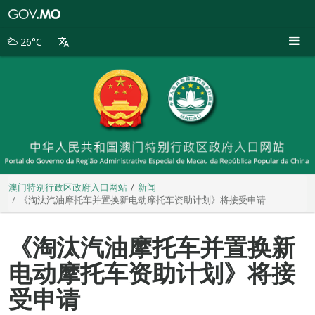
澳
门
特
26°C
别
行
政
区
政
府
入
口
网
站
澳门特别行政区政府入口网站
新闻
《淘汰汽油摩托车并置换新电动摩托车资助计划》将接受申请
《淘汰汽油摩托车并置换新
电动摩托车资助计划》将接
受申请