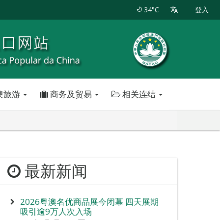
34°C
登入
澳旅游
商务及贸易
相关连结
最新新闻
2026粤澳名优商品展今闭幕 四天展期
吸引逾9万人次入场