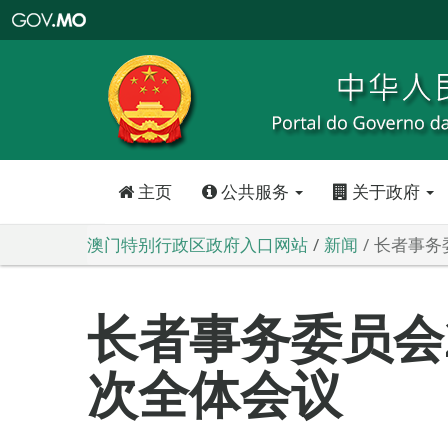
澳
门
特
别
行
政
区
政
府
入
口
网
站
主页
公共服务
关于政府
澳门特别行政区政府入口网站
新闻
长者事务
长者事务委员会2
次全体会议