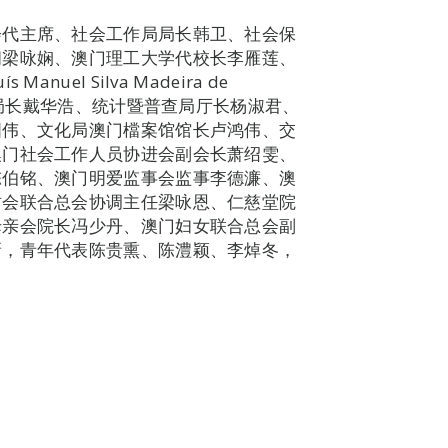
会代主席、社会工作局局长韩卫、社会保
问梁咏娴、澳门理工大学代校长李雁莲、
el Silva Madeira de
代副局长戴华浩、统计暨普查局厅长杨淑君、
国伟、文化局澳门檔案馆馆长卢鸿伟、交
澳门社会工作人员协进会副会长萧绍雯、
陈伯铭、澳门明爱监事会监事李德濂、澳
坊会联合总会协调主任梁咏恩、仁慈堂院
母亲会院长冯少丹、澳门妇女联合总会副
新，青年代表陈贵熏、陈澧颖、李焯冬，