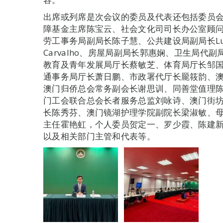
出席或列席是次会议的委员及代表还包括委员
障基金主席陈宝云、社会文化司司长办公室顾
劳工事务局副局长陈子慧、公共建设局副局长Luís Manu
Carvalho、房屋局副局长郭惠娴、卫生局
教育及青年发展局厅长蔡敏芝、体育局厅长邹
通事务局厅长萧日鹏、市政署代厅长龎筱韵、
澳门归侨总会常务副会长谢思训、同善堂值理
门工会联合总会长者服务总监刘咏诗、澳门街
长陈秀芬、澳门镜湖护理学院副院长梁淑敏、
主任霍艳虹，个人委员贺定一、罗少霞、陈建
以及相关部门主管和代表等。