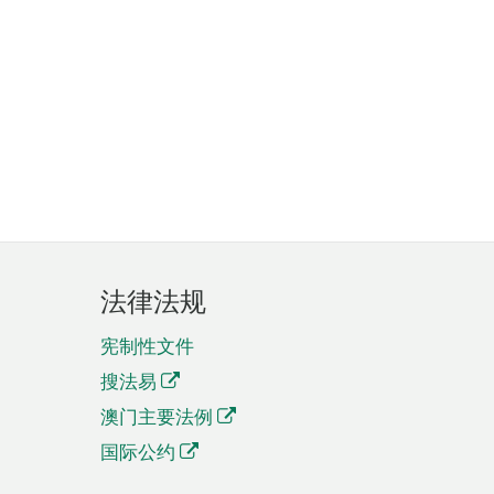
法律法规
宪制性文件
搜法易
澳门主要法例
国际公约