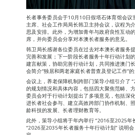
长者事务委员会于10月10日假塔石体育馆会
主席、社会工作局局长韩卫主持会议，议程为
思及安排。此外，为增加青年与政府良性互动的
席，并向委员会分享对本澳长者服务的意见。
韩卫局长感谢各位委员在过去对本澳长者服务
完善和发展；下一阶段长者服务十年行动计划
建言献策，协助完善行动计划，共同推进澳门
会简介“独居和两老家庭长者普查及登记工作”
会议上，养老保障机制跨部门策导小组引介了 “2
的规划情况和具体内容，包括四大聚焦范畴、
委员会对于行动计划提出了多项意见，包括深
进长者社会参与、建立高效跨部门协作机制、
龄科技的发展、长者理财教育等。
此外，策导小组将于年内举行 “2016至2025
“2026至2035年长者服务十年行动计划” 
容。