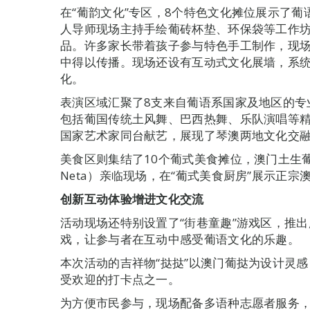
在“葡韵文化”专区，8个特色文化摊位展示了
人导师现场主持手绘葡砖杯垫、环保袋等工作
品。许多家长带着孩子参与特色手工制作，现
中得以传播。现场还设有互动式文化展墙，系
化。
表演区域汇聚了8支来自葡语系国家及地区的专
包括葡国传统土风舞、巴西热舞、乐队演唱等
国家艺术家同台献艺，展现了琴澳两地文化交
美食区则集结了10个葡式美食摊位，澳门土生葡菜名厨马
Neta）亲临现场，在“葡式美食厨房”展示正
创新互动体验增进文化交流
活动现场还特别设置了“街巷童趣”游戏区，推
戏，让参与者在互动中感受葡语文化的乐趣。
本次活动的吉祥物“挞挞”以澳门葡挞为设计灵感
受欢迎的打卡点之一。
为方便市民参与，现场配备多语种志愿者服务