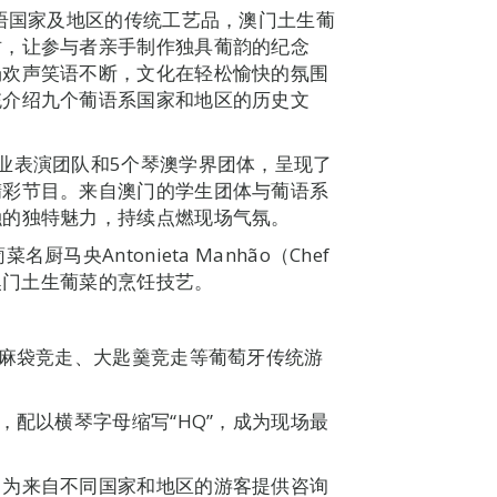
葡语国家及地区的传统工艺品，澳门土生葡
坊，让参与者亲手制作独具葡韵的纪念
场欢声笑语不断，文化在轻松愉快的氛围
统介绍九个葡语系国家和地区的历史文
业表演团队和5个琴澳学界团体，呈现了
精彩节目。来自澳门的学生团体与葡语系
融的独特魅力，持续点燃现场气氛。
央Antonieta Manhão（Chef
宗澳门土生葡菜的烹饪技艺。
出麻袋竞走、大匙羹竞走等葡萄牙传统游
，配以横琴字母缩写“HQ”，成为现场最
，为来自不同国家和地区的游客提供咨询