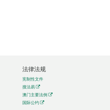
法律法规
宪制性文件
搜法易
澳门主要法例
国际公约