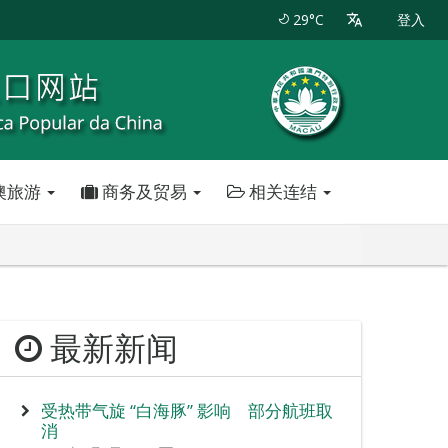
29°C
登入
澳旅游
商务及贸易
相关连结
最新新闻
受热带气旋 “白海豚” 影响 部分航班取
消