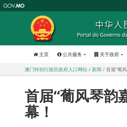
澳
门
特
别
行
政
区
政
府
入
口
网
站
主页
公共服务
关于政府
澳门特别行政区政府入口网站
新闻
首届“葡
首届“葡风琴韵
幕！