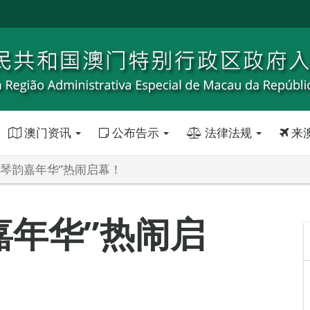
澳门资讯
公布告示
法律法规
来
风琴韵嘉年华”热闹启幕！
嘉年华”热闹启