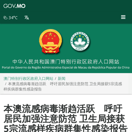
澳
门
特
34°C
别
行
政
区
政
府
入
口
网
站
澳门特别行政区政府入口网站
新闻
本澳流感病毒渐趋活跃 呼吁居民加强注意防范 卫生局接获5宗流感
样疾病群集性感染报告
本澳流感病毒渐趋活跃 呼吁
居民加强注意防范 卫生局接获
5宗流感样疾病群集性感染报告