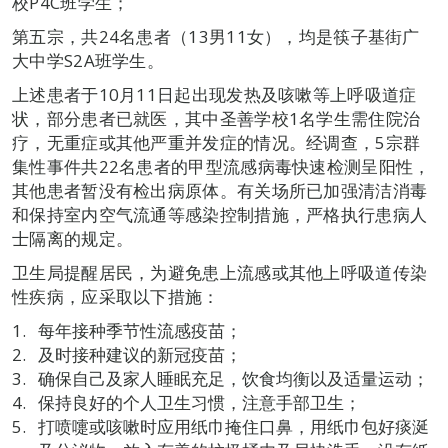
校P4C班学生；
第五宗，共24名患者（13男11女），均是筷子基街广
大中学S2A班学生。
上述患者于10月11日起出现发热及咳嗽等上呼吸道症
状，部分患者已就医，其中圣善学校1名学生需住院治
疗，无重症或其他严重并发症的情况。经调查，5宗群
集性事件共22名患者的甲型流感病毒快速检测呈阳性，
其他患者暂没有检出病原体。有关场所已加强清洁消毒
和保持室内空气流通等感染控制措施，严格执行患病人
士隔离的规定。
卫生局提醒居民，为避免患上流感或其他上呼吸道传染
性疾病，应采取以下措施：
每年接种季节性流感疫苗；
及时接种建议的新冠疫苗；
确保自己及家人睡眠充足，饮食均衡以及适量运动；
保持良好的个人卫生习惯，注意手部卫生；
打喷嚏或咳嗽时应用纸巾掩住口鼻，用纸巾包好痰涎