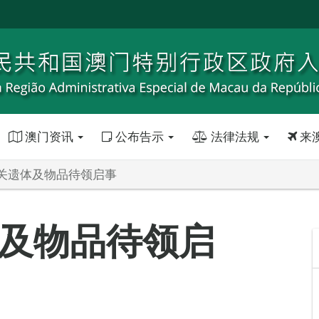
澳门资讯
公布告示
法律法规
来
关遗体及物品待领启事
及物品待领启