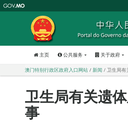
澳
门
特
别
行
政
区
政
府
入
口
网
站
主页
公共服务
关于政府
澳门特别行政区政府入口网站
新闻
卫生局有
卫生局有关遗体
事