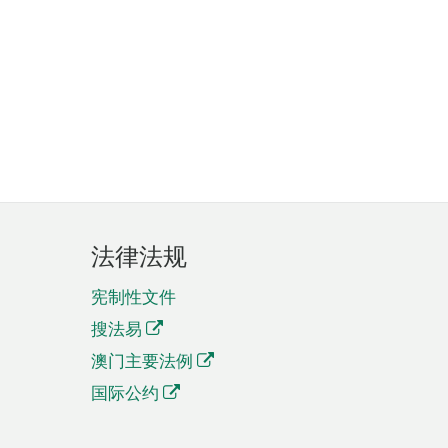
法律法规
宪制性文件
搜法易
澳门主要法例
国际公约