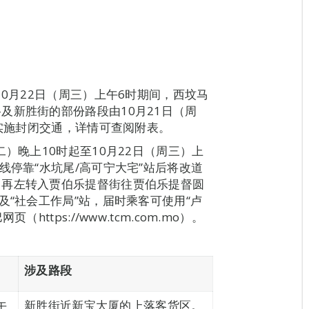
10月22日（周三）上午6时期间，西坟马
及新胜街的部份路段由10月21日（周
时实施封闭交通，详情可查阅附表。
）晚上10时起至10月22日（周三）上
线停靠“水坑尾/高可宁大宅”站后将改道
，再左转入贾伯乐提督街往贾伯乐提督圆
及“社会工作局”站，届时乘客可使用“卢
ttps://www.tcm.com.mo）。
涉及路段
午
新胜街近新宝大厦的上落客货区。