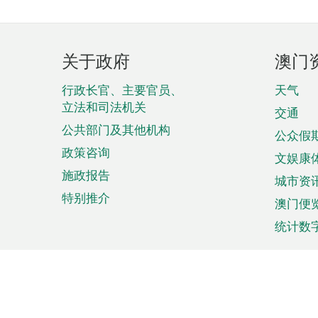
页
关于政府
澳门
脚
菜
行政长官、主要官员、
天气
立法和司法机关
单
交通
公共部门及其他机构
公众假
政策咨询
文娱康
施政报告
城市资
特别推介
澳门便
统计数
来澳旅游
商务
计划行程
贸易投
观光
澳门经