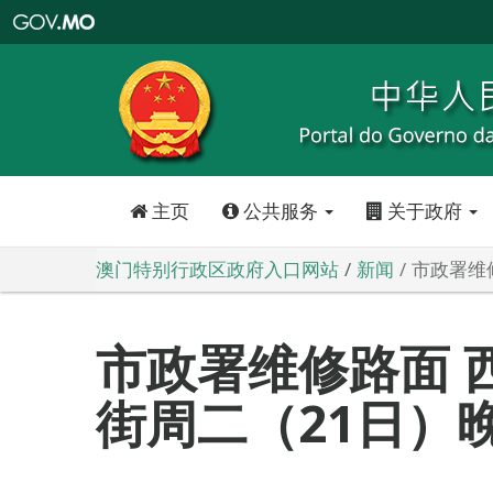
澳
门
特
别
行
政
区
政
府
入
口
网
站
主页
公共服务
关于政府
澳门特别行政区政府入口网站
新闻
市政署维
市政署维修路面 
街周二（21日）