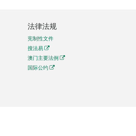
法律法规
宪制性文件
搜法易
澳门主要法例
国际公约