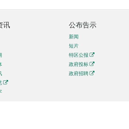
资讯
公布告示
新闻
短片
期
特区公报
体
政府投标
讯
政府招聘
览
字
及贸易
相关连结
资
手机应用程序目录
贸会展
社交媒体目录