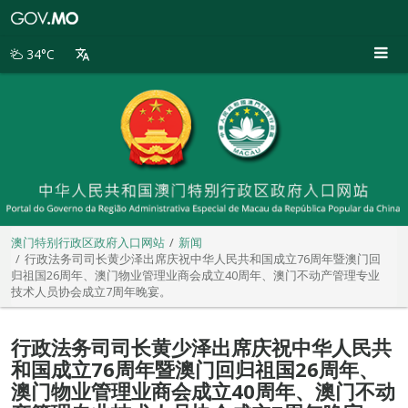
澳
门
特
34°C
别
行
政
区
政
府
入
口
网
站
澳门特别行政区政府入口网站
新闻
行政法务司司长黄少泽出席庆祝中华人民共和国成立76周年暨澳门回
归祖国26周年、澳门物业管理业商会成立40周年、澳门不动产管理专业
技术人员协会成立7周年晚宴。
行政法务司司长黄少泽出席庆祝中华人民共
和国成立76周年暨澳门回归祖国26周年、
澳门物业管理业商会成立40周年、澳门不动