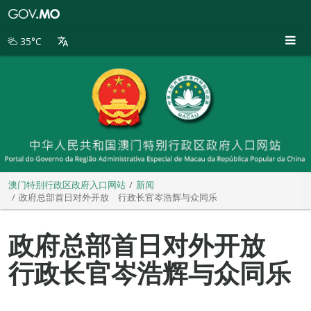
澳
门
特
35°C
别
行
政
区
政
府
入
口
网
站
澳门特别行政区政府入口网站
新闻
政府总部首日对外开放 行政长官岑浩辉与众同乐
政府总部首日对外开放
行政长官岑浩辉与众同乐