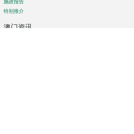
施政报告
特别推介
澳门资讯
天气
交通
公众假期
文娱康体
城市资讯
澳门便览
统计数字
公布告示
新闻