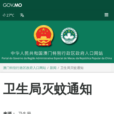
澳
门
特
27°C
别
行
政
区
政
府
入
口
网
站
澳门特别行政区政府入口网站
新闻
卫生局灭蚊通知
卫生局灭蚊通知
来源：
卫生局