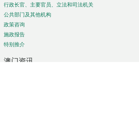
菜
行政长官、主要官员、立法和司法机关
单
公共部门及其他机构
政策咨询
施政报告
特别推介
澳门资讯
天气
交通
公众假期
文娱康体
城市资讯
澳门便览
统计数字