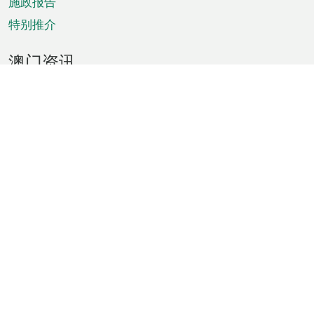
施政报告
特别推介
澳门资讯
天气
交通
公众假期
文娱康体
城市资讯
澳门便览
统计数字
公布告示
新闻
短片