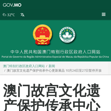
澳
门
特
32°C
别
行
政
区
政
府
入
口
网
站
澳门特别行政区政府入口网站
新闻
澳门故宫文化遗产保护传承中心更新展品 10月24日至27日暂停开放
澳门故宫文化遗
产保护传承中心