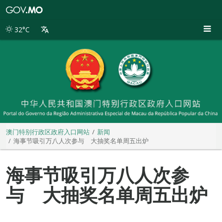
澳
门
特
32°C
别
行
政
区
政
府
入
口
网
站
澳门特别行政区政府入口网站
新闻
海事节吸引万八人次参与 大抽奖名单周五出炉
海事节吸引万八人次参
与 大抽奖名单周五出炉