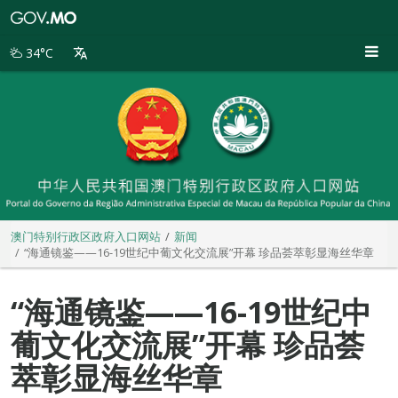
澳
门
特
34°C
别
行
政
区
政
府
入
口
网
站
澳门特别行政区政府入口网站
新闻
“海通镜鉴——16-19世纪中葡文化交流展”开幕 珍品荟萃彰显海丝华章
“海通镜鉴——16-19世纪中
葡文化交流展”开幕 珍品荟
萃彰显海丝华章