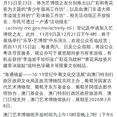
月15日至23日，将为艺博馆之友分别推出以广彩和青花
瓷为主题的“青少年版画工作坊”，以及由澳门非遗大师
李溢坡主持的“广彩体验工作坊”，相关活动现正开放报
名，市民可透过一户通“活动报名”
（activity.mo.gov.mo/activity-h5）登记及申请加入艺
博馆之友。此外，11月9日及12月21日下午4时，将于
展场举行“乐享•艺博馆”中乐演出，欢迎公众莅临欣赏；
而自11月15日起，每逢周六、日及公众假期，将设公众
粤语导赏服务。观众亦可于展览期间参与有奖游戏，有
机会获得“李溢坡手绘织金广彩花鸟纹杯”“青花凤纹瓷片
徽章冰箱贴”或特色珍藏卡等限量文创精品。
“海通镜鉴——16-19世纪中葡文化交流展”由澳门特别行
政区政府文化局及故宫博物院共同主办，葡萄牙国家古
代艺术博物馆、葡萄牙东方基金会、葡萄牙阿儒达图书
馆协办，澳门基金会、澳门特别行政区政府旅游局、澳
门日报支持，澳门艺术博物馆执行，展期至2026年3月
8日。
澳门艺术博物馆开放时间为上午10时至晚上7时（下午6