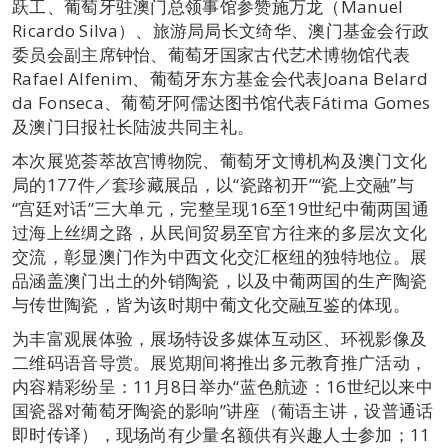
跃工、葡萄牙驻澳门总领事馆参赞施万龙（Manuel
Ricardo Silva）、旅游局局长文绮华、澳门基金会行政
委员会副主席钟怡、葡萄牙国家古代艺术博物馆代表
Rafael Alfenim、葡萄牙东方基金会代表Joana Belard
da Fonseca、葡萄牙阿儒达图书馆代表Fátima Gomes
及澳门日报社长陆波共同主礼。
本次展览荟萃故宫博物院、葡萄牙文博机构及澳门文化
局的177件／套珍藏展品，以“瓷路初开”“瓷上交融”与
“宫廷对话”三大单元，完整呈现16至19世纪中葡两国通
过海上丝绸之路，从民间贸易至官方往来的多层次文化
交流，彰显澳门作为中西文化交汇枢纽的独特地位。展
品涵盖澳门出土的外销陶瓷，以及中葡两国的生产陶瓷
与传世陶瓷，皆为该时期中葡文化交融互鉴的体现。
为丰富观展体验，展场特设多媒体互动区、环视影像及
二维码语音导赏。展览期间将推出多元教育推广活动，
内容精彩纷呈：11月8日举办“蓝色航迹：16世纪以来中
国瓷器对葡萄牙陶瓷的影响”讲座（葡语主讲，设普通话
即时传译），现场尚有少量名额供有兴趣人士参加；11