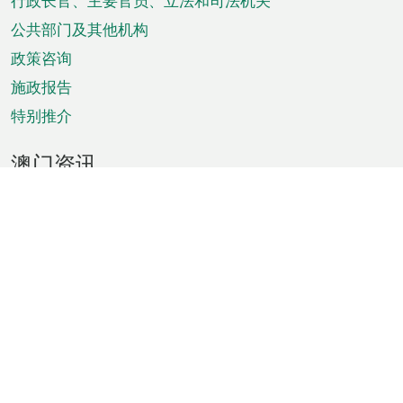
菜
行政长官、主要官员、立法和司法机关
单
公共部门及其他机构
政策咨询
施政报告
特别推介
澳门资讯
天气
交通
公众假期
文娱康体
城市资讯
澳门便览
统计数字