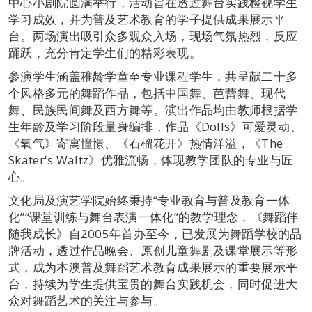
中心小剧院圆满举行，活动旨在透过舞台实践检视学生
学习成效，并为普及艺术教育的学子提供成果展示平
台。两场演出吸引众多观众入场，现场气氛热烈，反应
踊跃，充分肯定学生们的精彩表现。
参演学生涵盖稚龄学童至专业课程学生，共呈献二十多
个风格多元的舞蹈作品，包括中国舞、芭蕾舞、现代
舞、民族民间舞及西方舞等。演出作品均由教师根据学
生年龄及学习阶段量身编排，作品《Dolls》可爱灵动、
《氧气》寄寓憧憬、《石榴花开》热情洋溢，《The
Skater's Waltz》优雅流畅，体现教学团队的专业与匠
心。
文化局及演艺学院始终秉持“专业教育与普及教育一体
化”“课堂训练与舞台表演一体化”的教学理念，《舞蹈伴
随我成长》自2005年首办至今，已发展为舞蹈学校的品
牌活动，透过作品晚会、原创儿童舞剧及课堂展示等形
式，成为本澳普及舞蹈艺术教育成果展示的重要展示平
台，持续为学生提供宝贵的舞台实践机会，同时促进大
众对舞蹈艺术的关注与参与。