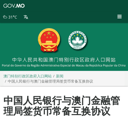
澳
门
特
31°C
别
行
政
区
政
府
入
口
网
站
澳门特别行政区政府入口网站
新闻
中国人民银行与澳门金融管理局签货币常备互换协议
中国人民银行与澳门金融管
理局签货币常备互换协议