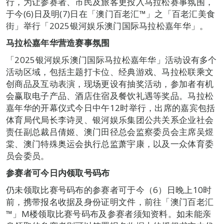
行，为让参赛者、市民及旅客更投入马拉松赛事氛围，
于今(6)日及明(7)日在「澳门百老汇™」之「百老汇美食
街」举行「2025银河娱乐澳门国际马拉松嘉年华」。
马拉松嘉年华营造赛事氛围
「2025银河娱乐澳门国际马拉松嘉年华」活动设有多个
活动区域，包括主题打卡位、经典游戏、马拉松联乘文
创商品及互动表演，现场更设有抽奖活动，参加者有机
会赢取电子产品、酒店住宿及餐饮礼遇等奖品。马拉松
嘉年华的开幕仪式今日中午12时举行，出席的嘉宾包括
体育局代局长李诗灵、银河娱乐集团公共关系企业社会
责任副总裁吕倩姬、澳门田径总会监察委员会主席吴煜
棠、澳门特殊奥运会执行总监萧宇康，以及一众体育委
员会委员。
参赛者可今日内领取号码布
仍未领取比赛号码布的参赛者可于今（6）日晚上10时
前，携带报名收据及身份证明文件，前往「澳门百老汇
™」M楼领取比赛号码布及参赛者须知资料。如未能亲