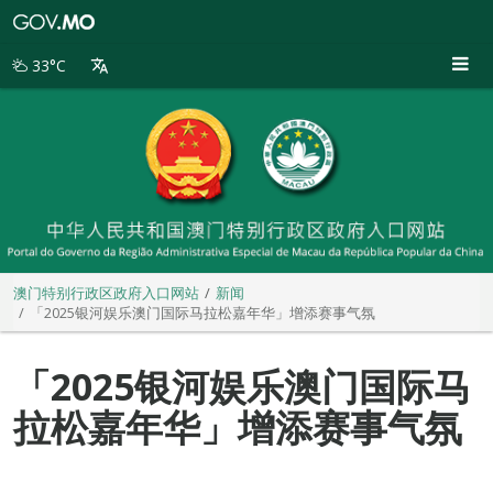
澳
门
特
33°C
别
行
政
区
政
府
入
口
网
站
澳门特别行政区政府入口网站
新闻
「2025银河娱乐澳门国际马拉松嘉年华」增添赛事气氛
「2025银河娱乐澳门国际马
拉松嘉年华」增添赛事气氛