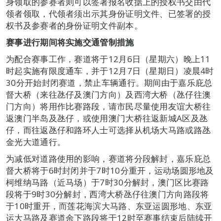
身领取的参赛者则可以签署报名收据上的授权书交由代
领者领取，代领者须出示其身份证明文件、已签署的授
权书及参赛者的身份证明文件副本。
赛事进行期间将实施交通管制措施
为配合赛事工作，赛道将于12月6日（星期六）晚上11
时起实施有限度通车，并于12月7日（星期日）凌晨4时
30分开始封闭赛道，禁止车辆通行。期间由于嘉乐庇总
督大桥（来往氹仔及澳门方向）及西湾大桥（氹仔往澳
门方向）将用作比赛路段，请市民尽量使用友谊大桥往
返澳门半岛及氹仔，或使用澳门大桥往返新城A区及氹
仔，而往返氹仔和路环人士可选择从机场大马路或路氹
金光大道通行。
为减低对道路使用的影响，赛道将分段解封，嘉乐庇总
督大桥将于6时封闭并于7时10分重开，运动场圆形地及
柯维纳马路（近马场）于7时30分解封，澳门区比赛路
段将于9时30分解封，西湾大桥氹仔往澳门方向路段将
于10时重开，而莲花海滨大马路、东亚运圆形地、东亚
运大马路及赛道余下路段将于12时至赛事结束后陆续开