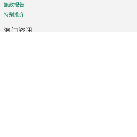
施政报告
特别推介
澳门资讯
天气
交通
公众假期
文娱康体
城市资讯
澳门便览
统计数字
公布告示
新闻