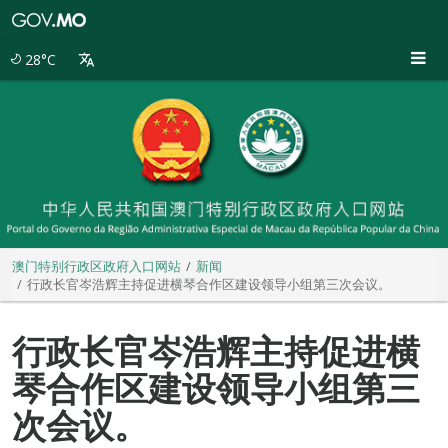
澳
门
特
28°C
别
行
政
区
政
府
入
口
网
站
澳门特别行政区政府入口网站
新闻
行政长官岑浩辉主持促进横琴合作区建设领导小组第三次会议。
行政长官岑浩辉主持促进横
琴合作区建设领导小组第三
次会议。