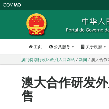
澳
门
特
别
行
政
区
政
府
入
口
网
站
主页
公共服务
关于政府
澳门特别行政区政府入口网站
新闻
澳大合作
澳大合作研发外
售