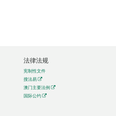
法律法规
宪制性文件
搜法易
澳门主要法例
国际公约