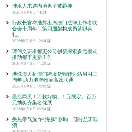
涉杀人未遂内地男子被羁押
2026年8月8日 14:24
行政长官岑浩辉出席澳门法律工作者联
合会十周年 – 第四届架构成员就职典
礼。
2026年8月8日 12:04
谭伟文要求都更公司创新探索多元模式
推动都市更新工作
2026年8月8日 11:28
港珠澳大桥澳门跨境货物转运站启用三
周年 助力港澳物流高效联通
2026年8月8日 10:00
最后两天！万款好物、1 元限定、百万
元抽奖齐集名优展
2026年8月8日 09:54
受热带气旋 “白海豚” 影响 部分航班取
消
2026年8月7日 22:27