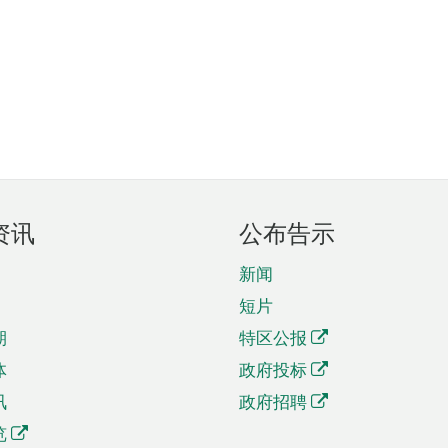
资讯
公布告示
新闻
短片
期
特区公报
体
政府投标
讯
政府招聘
览