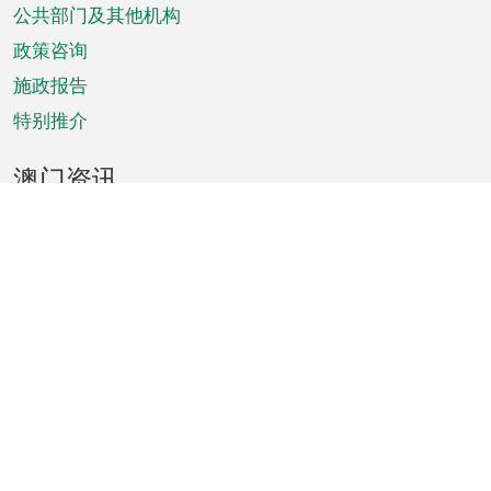
单
公共部门及其他机构
政策咨询
施政报告
特别推介
澳门资讯
天气
交通
公众假期
文娱康体
城市资讯
澳门便览
统计数字