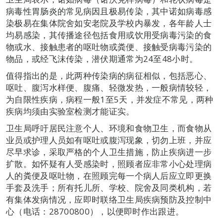
病毒性胃肠炎的常见病因且极易传染，其中诺如病毒感
染极易在集体院舍如安老院及学校内暴发，各年龄人士
均易感染，其传播途径包括食用或饮用受病毒污染的食
物或水、接触患者的呕吐物或粪便、接触受病毒污染的
物品，或经飞沫传染，潜伏期通常为24至48小时。
值得指出的是，此两种传染病的病征相似，包括恶心、
呕吐、腹泻水样便、腹痛、轻微发热，一般病情较轻，
为自限性疾病，病程一般1至5天，并发症不常见，两种
疾病均须由实验室检测才能证实。
卫生局呼吁居民注意个人、环境和食物卫生，而食物从
业员或护理人员如有呕吐或腹泻现象，切勿上班，并应
尽早求诊，采取严格的个人卫生措施，防止疾病进一步
扩散。如怀疑有人受感染时，照顾者应非常小心处理病
人的粪便及呕吐物，在照顾完每一个病人后应立即更换
手套及洗手；所有托儿所、学校、院舍及同类机构，若
有集体发病情况，应即时联络卫生局疾病预防及控制中
心（电话：28700800），以便即时作出跟进。