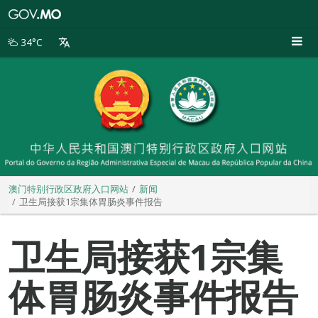
澳
门
特
34°C
别
行
政
区
政
府
入
口
网
站
澳门特别行政区政府入口网站
新闻
卫生局接获1宗集体胃肠炎事件报告
卫生局接获1宗集
体胃肠炎事件报告