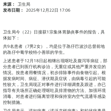
来源：
卫生局
发布日期：
2025年12月22日 17:06
卫生局今（22）日接获1宗集体胃肠炎事件的报告，具
体如下：
共9名患者（7男2女），均是位于氹仔巴波沙总督前地
的氹仔中葡学校特小善班的学生。
上述患者于12月18日起相继出现呕吐及腹泻等病征，部
分患者已到医疗机构诊治，无重症或其他严重并发症的
情况。按患者用餐情况，初步排除事件由食物引起。根
据发病时间、病征、潜伏期及症状，由病毒引起的可能
性较大，卫生局现正对事件进行详细调查及跟进，亦已
指导有关场所正确处理呕吐及排泄物的方法、加强环境
消毒、对患者进行隔离管理和保持室内空气流通等感染
控制措施。
卫生局表示，诺如病毒（诺沃克样病毒）和轮状病毒是