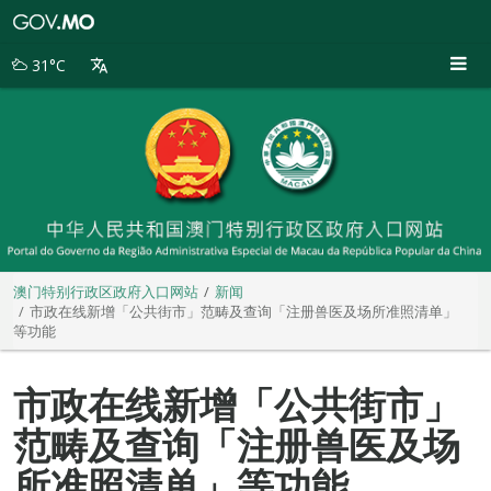
澳
门
特
31°C
别
行
政
区
政
府
入
口
网
站
澳门特别行政区政府入口网站
新闻
市政在线新增「公共街市」范畴及查询「注册兽医及场所准照清单」
等功能
市政在线新增「公共街市」
范畴及查询「注册兽医及场
所准照清单」等功能