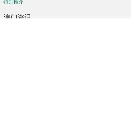
特别推介
澳门资讯
天气
交通
公众假期
文娱康体
城市资讯
澳门便览
统计数字
公布告示
新闻
短片