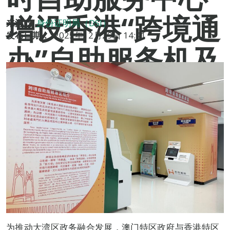
增设香港“跨境通
来源：
身份证明局（DSI）
发布日期：
2025年12月29日 14:41
办”自助服务机及
“智方便”自助登
记站
为推动大湾区政务融合发展，澳门特区政府与香港特区