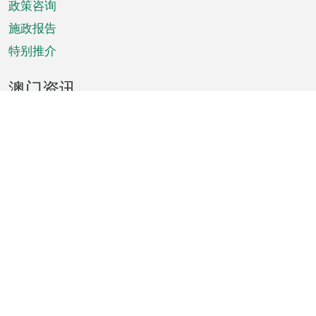
政策咨询
施政报告
特别推介
澳门资讯
天气
交通
公众假期
文娱康体
城市资讯
澳门便览
统计数字
公布告示