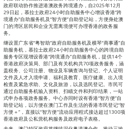
政府联动协作推进港澳政务跨境通办，自2025年12月
29日起，慕拉士政府24小时自助服务中心增设香港“跨
境通办”自助服务机及“智方便”自助登记站，方便身处澳
门的湾区居民和企业无需离境便可办理香港的政务服
务。
继设置广东省“粤智助”政府自助服务机及横琴“商事通”自
助服务机，慕拉士政府24小时自助服务中心的跨境自助
服务专区现增设香港“跨境通办”自助服务机，提供14个
香港政府决策局、部门及有关机构共70项政务服务，涵
盖税务、公司注册、物业及车辆查询与登记、个人证明
文件及人才入境申请、福利及教育、医疗健康、出入境
检查及紧急求助、文化及旅游，以及选民登记。市民可
通过自助服务机输入资料、扫瞄文件和列印结果，一站
式申办各项政务服务。中心亦同时设有香港“智方便”自
助登记站，以方便在澳门工作及生活的香港市民登记“智
方便＋”，直接以“智方便”流动应用程式接达超过1300项
香港政府及公私营机构服务及政府电子表格。
未来，澳门特区政府将继续深化粤港澳合作，推动三地