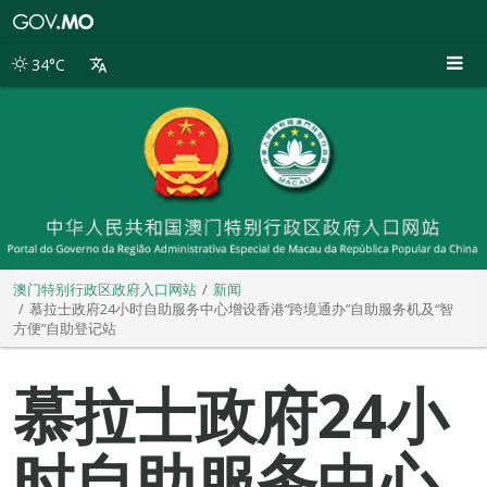
澳
门
特
34°C
别
行
政
区
政
府
入
口
网
站
澳门特别行政区政府入口网站
新闻
慕拉士政府24小时自助服务中心增设香港“跨境通办”自助服务机及“智
方便”自助登记站
慕拉士政府24小
时自助服务中心