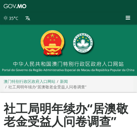
澳
门
特
35°C
别
行
政
区
政
府
入
口
网
站
澳门特别行政区政府入口网站
新闻
社工局明年续办“居澳敬老金受益人问卷调查”
社工局明年续办“居澳敬
老金受益人问卷调查”