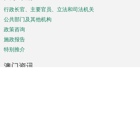
脚
菜
行政长官、主要官员、立法和司法机关
单
公共部门及其他机构
政策咨询
施政报告
特别推介
澳门资讯
天气
交通
公众假期
文娱康体
城市资讯
澳门便览
统计数字