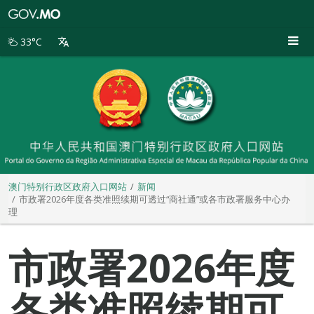
澳
门
特
33°C
别
行
政
区
政
府
入
口
网
站
澳门特别行政区政府入口网站
新闻
市政署2026年度各类准照续期可透过“商社通”或各市政署服务中心办
理
市政署2026年度
各类准照续期可