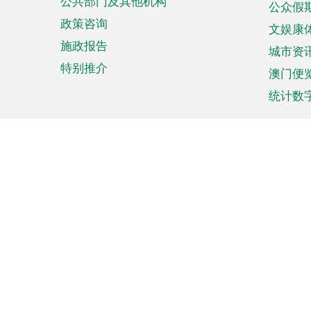
公共部门及其他机构
公众假
政策咨询
文娱康
施政报告
城市资
特别推介
澳门便
统计数
来澳旅游
商务
计划行程
贸易投
观光
澳门经
娱乐休闲
中小企
购物
市场资
节日盛事
知识产
网
网
页
使用条款
私隐声明
协调机构：澳门特别行政区行