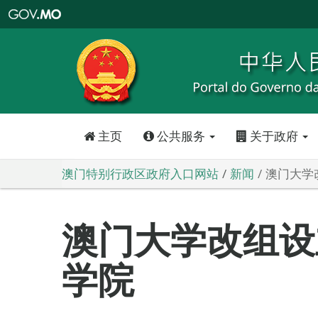
澳
门
特
别
行
政
区
政
府
入
口
网
站
主页
公共服务
关于政府
澳门特别行政区政府入口网站
新闻
澳门大学
澳门大学改组设
学院