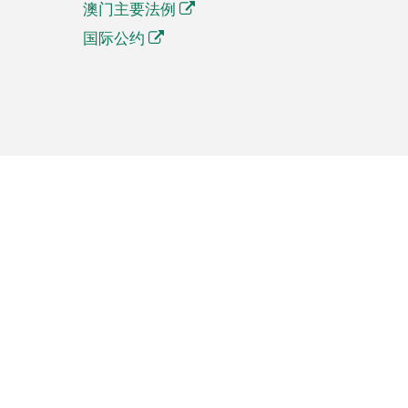
澳门主要法例
国际公约
繁體中文
簡体中文
Português
English