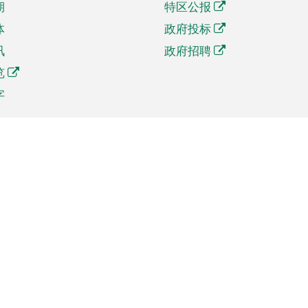
期
特区公报
体
政府投标
讯
政府招聘
览
字
及贸易
相关连结
资
手机应用程序目录
贸会展
社交媒体目录
商机和服务
专题网站目录
讯
RSS订阅目录
权
表格下载
政公职局