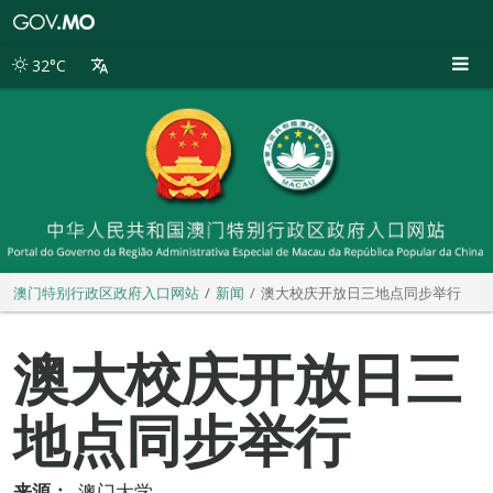
澳
门
特
32°C
别
行
政
区
政
府
入
口
网
站
澳门特别行政区政府入口网站
新闻
澳大校庆开放日三地点同步举行
澳大校庆开放日三
地点同步举行
来源：
澳门大学