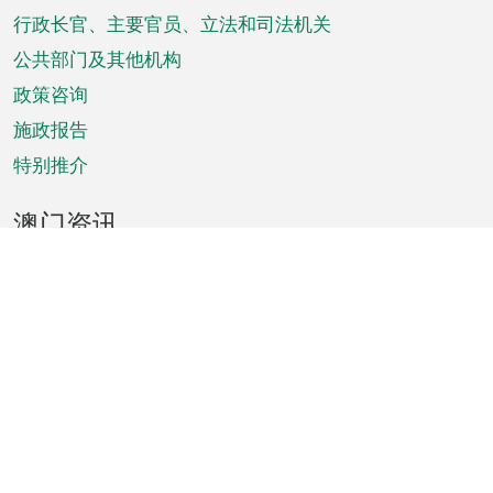
菜
行政长官、主要官员、立法和司法机关
单
公共部门及其他机构
政策咨询
施政报告
特别推介
澳门资讯
天气
交通
公众假期
文娱康体
城市资讯
澳门便览
统计数字