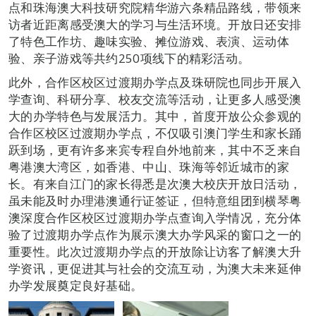
点和珠海澳大科技研究院精华游六条精品路线，带领来
访者近距离感受澳大的学习与生活环境。开放日还安排
了特色工作坊、趣味实验、摊位游戏、表演、运动体
验、亲子游戏等共约250项线下的精彩活动。
此外，合作区校区过渡期办学点及珠研院也同步开展入
学查询、科研分享、校友交流等活动，让更多人感受澳
大的办学特色与发展活力。其中，首度开放公众参观的
合作区校区过渡期办学点，不仅吸引澳门学生和家长踊
跃到场，更有许多来宾专程自外地前来，其中不乏来自
粤港澳大湾区，如香港、中山、珠海等邻近城市的家
长。有来自江门的家长得悉是次澳大校庆开放日活动，
虽未能及时办理港澳通行证签证，但特意组团到横琴粤
澳深度合作区校区过渡期办学点查询入学情况，充分体
验了过渡期办学点作为展示澳大办学风采的窗口之一的
重要性。此次过渡期办学点的开放除让访客了解澳大升
学资讯，更促进其与社会的交流互动，为澳大未来延伸
办学发展奠定良好基础。