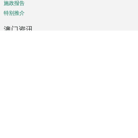
施政报告
特别推介
澳门资讯
天气
交通
公众假期
文娱康体
城市资讯
澳门便览
统计数字
公布告示
新闻