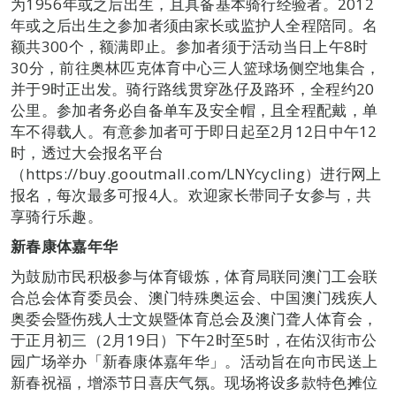
为1956年或之后出生，且具备基本骑行经验者。2012
年或之后出生之参加者须由家长或监护人全程陪同。名
额共300个，额满即止。参加者须于活动当日上午8时
30分，前往奥林匹克体育中心三人篮球场侧空地集合，
并于9时正出发。骑行路线贯穿氹仔及路环，全程约20
公里。参加者务必自备单车及安全帽，且全程配戴，单
车不得载人。有意参加者可于即日起至2月12日中午12
时，透过大会报名平台
（https://buy.gooutmall.com/LNYcycling）进行网上
报名，每次最多可报4人。欢迎家长带同子女参与，共
享骑行乐趣。
新春康体嘉年
华
为鼓励市民积极参与体育锻炼，体育局联同澳门工会联
合总会体育委员会、澳门特殊奥运会、中国澳门残疾人
奥委会暨伤残人士文娱暨体育总会及澳门聋人体育会，
于正月初三（2月19日）下午2时至5时，在佑汉街市公
园广场举办「新春康体嘉年华」。活动旨在向市民送上
新春祝福，增添节日喜庆气氛。现场将设多款特色摊位