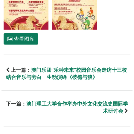
查看图库
上一篇：
澳门乐团“乐种未来”校园音乐会走访十三校
结合音乐与旁白 生动演绎《彼德与狼》
下一篇：
澳门理工大学合作举办中外文化交流史国际学
术研讨会