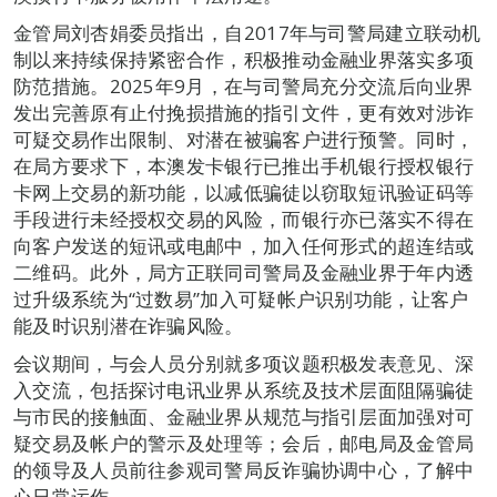
金管局刘杏娟委员指出，自2017年与司警局建立联动机
制以来持续保持紧密合作，积极推动金融业界落实多项
防范措施。2025年9月，在与司警局充分交流后向业界
发出完善原有止付挽损措施的指引文件，更有效对涉诈
可疑交易作出限制、对潜在被骗客户进行预警。同时，
在局方要求下，本澳发卡银行已推出手机银行授权银行
卡网上交易的新功能，以减低骗徒以窃取短讯验证码等
手段进行未经授权交易的风险，而银行亦已落实不得在
向客户发送的短讯或电邮中，加入任何形式的超连结或
二维码。此外，局方正联同司警局及金融业界于年内透
过升级系统为“过数易”加入可疑帐户识别功能，让客户
能及时识别潜在诈骗风险。
会议期间，与会人员分别就多项议题积极发表意见、深
入交流，包括探讨电讯业界从系统及技术层面阻隔骗徒
与市民的接触面、金融业界从规范与指引层面加强对可
疑交易及帐户的警示及处理等；会后，邮电局及金管局
的领导及人员前往参观司警局反诈骗协调中心，了解中
心日常运作。