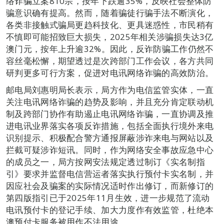
络诈骗立案810宗，按年下跌逾35%，反映社会整体防
骗意识确有提高。然而，随着骗徒行骗手法不断演化，
各类非接触式骗局更趋科技化、更具迷惑性，市民稍有
不慎即可能招致巨大损失，2025年相关涉骗损失达3亿
澳门元，按年上升逾32%。因此，反诈防骗工作仍然不
容丝毫松懈，期望透过是次跨部门工作会议，各方共同
研判更多可行方案，促进对电讯网络诈骗的高效防治。
邮电局刘惠明局长表示，局方作为电信监管实体，一直
关注电讯网络诈骗的趋势及影响，并且充分肯定联动机
制及跨部门协作有助遏止电讯网络诈骗，一直协调及推
进电讯业界落实各项反诈措施，包括全面执行境外来电
识别提示、积极配合警方通报屏蔽涉诈来电与网站以及
拦截可疑涉诈短讯。同时，作为网络安全事故应急中心
的成员之一，局方按网安法规定透过制订《实名制指
引》要求并监督电信营运者落实执行预付卡实名制，并
因应社会及骗案的实际情况适时作出修订，而新修订的
第四版指引已于2025年11月生效，进一步规范了流动
电讯预付卡的登记手续、加大力度作有效监管，杜绝本
澳预付卡服务被用作不法用途。