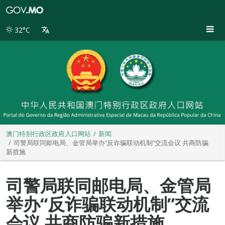
澳
门
特
32°C
别
行
政
区
政
府
入
口
网
站
澳门特别行政区政府入口网站
新闻
司警局联同邮电局、金管局举办“反诈骗联动机制”交流会议 共商防骗
新措施
司警局联同邮电局、金管局
举办“反诈骗联动机制”交流
会议 共商防骗新措施