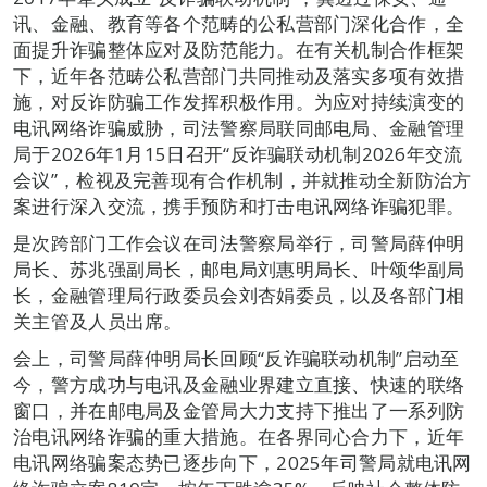
讯、金融、教育等各个范畴的公私营部门深化合作，全
面提升诈骗整体应对及防范能力。在有关机制合作框架
下，近年各范畴公私营部门共同推动及落实多项有效措
施，对反诈防骗工作发挥积极作用。为应对持续演变的
电讯网络诈骗威胁，司法警察局联同邮电局、金融管理
局于2026年1月15日召开“反诈骗联动机制2026年交流
会议”，检视及完善现有合作机制，并就推动全新防治方
案进行深入交流，携手预防和打击电讯网络诈骗犯罪。
是次跨部门工作会议在司法警察局举行，司警局薛仲明
局长、苏兆强副局长，邮电局刘惠明局长、叶颂华副局
长，金融管理局行政委员会刘杏娟委员，以及各部门相
关主管及人员出席。
会上，司警局薛仲明局长回顾“反诈骗联动机制”启动至
今，警方成功与电讯及金融业界建立直接、快速的联络
窗口，并在邮电局及金管局大力支持下推出了一系列防
治电讯网络诈骗的重大措施。在各界同心合力下，近年
电讯网络骗案态势已逐步向下，2025年司警局就电讯网