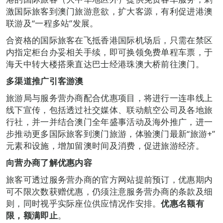
激国际旅客到澳门旅游意欲，扩大客源，有利促进港澳
联游及“一程多站”发展。
合资格的国际旅客在飞抵香港国际机场后，只需在禁区
内指定柜台办妥相关手续，即可换领免费单程车票，于
海天中转大楼搭乘直达巴士经港珠澳大桥前往澳门。
多渠道
推广
引客游澳
旅游局与服务营办商配合优惠项目，将进行一连串线上
线下宣传，包括透过社交媒体、联动航空公司及各地旅
行社，并一并结合澳门全年盛事活动及海外推广，进一
步推动更多国际旅客到澳门旅游，体验澳门最新“旅游+”
元素和设施，增加留澳时间及消费，促进旅游经济。
向营办商了解优惠内容
旅客可透过服务营办商的官方网站提前预订，优惠期内
可不限次数获赠优惠，仍须注意服务营办商的条款及细
则，同时视乎实际座位供应情况作安排。
优惠名额有
限，额满即止
。