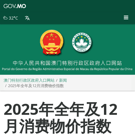
澳
门
特
32°C
别
行
政
区
政
府
入
口
网
站
澳门特别行政区政府入口网站
新闻
2025年全年及12月消费物价指数
2025年全年及12
月消费物价指数