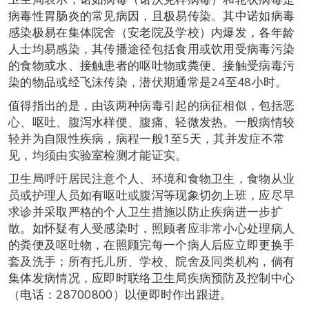
病毒性胃肠炎的常见病因，且极易传染。其中诺如病毒
感染极易在集体院舍（安老院及学校）内爆发，各年龄
人士均易感染，其传播途径包括食用或饮用受病毒污染
的食物或水、接触患者的呕吐物或粪便、接触受病毒污
染的物品或经飞沫传染，潜伏期通常是24至48小时。
值得指出的是，由该两种病毒引起的病征相似，包括恶
心、呕吐、腹泻水样便、腹痛、轻微发热。一般病情较
轻并为自限性疾病，病程一般1至5天，其并发症不常
见，均须由实验室检测才能证实。
卫生局呼吁居民注意个人、环境和食物卫生，食物从业
员或护理人员如有呕吐或腹泻等现象切勿上班，应尽早
求诊并采取严格的个人卫生措施以防止疾病进一步扩
散。如怀疑有人受感染时，照顾者应非常小心处理病人
的粪便及呕吐物，在照顾完每一个病人后应立即更换手
套及洗手；所有托儿所、学校、院舍及同类机构，倘有
集体发病情况，应即时联络卫生局疾病预防及控制中心
（电话：28700800）以便即时作出跟进。