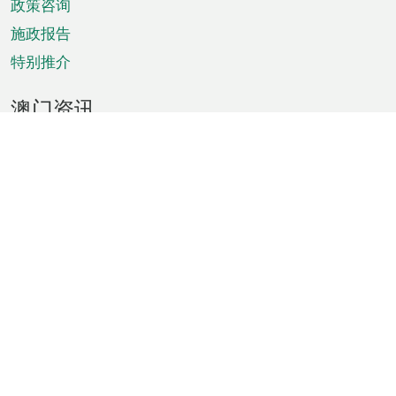
政策咨询
施政报告
特别推介
澳门资讯
天气
交通
公众假期
文娱康体
城市资讯
澳门便览
统计数字
公布告示