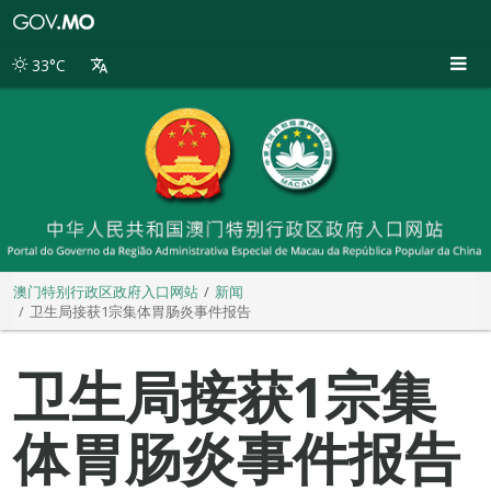
澳
门
特
33°C
别
行
政
区
政
府
入
口
网
站
澳门特别行政区政府入口网站
新闻
卫生局接获1宗集体胃肠炎事件报告
卫生局接获1宗集
体胃肠炎事件报告