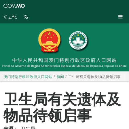
澳
门
特
27°C
别
行
政
区
政
府
入
口
网
站
澳门特别行政区政府入口网站
新闻
卫生局有关遗体及物品待领启事
卫生局有关遗体及
物品待领启事
来源：
卫生局