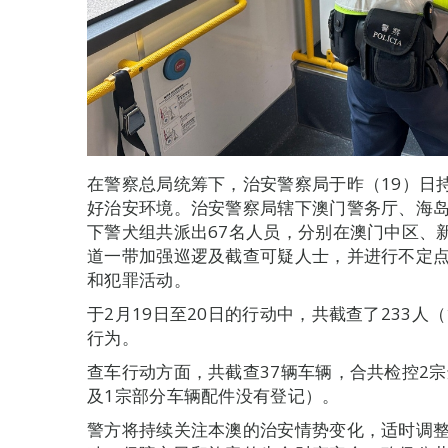
在警察总局统筹下，治安警察局于昨（19）日持
好治安环境。治安警察局辖下澳门警务厅、海
下警犬组共派出67名人员，分别在澳门中区、
道一带加强巡逻及截查可疑人士，并进行不定
和犯罪活动。
于2月19日至20日的行动中，共截查了233人
行为。
查车行动方面，共截查37辆车辆，合共检控2
及1宗部分车辆配件没有登记）。
警方将持续关注本澳的治安情势变化，适时调