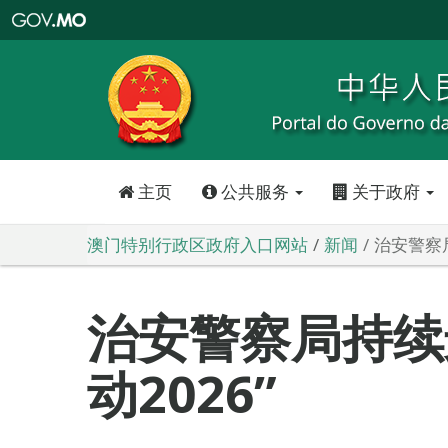
澳
门
特
别
行
政
区
政
府
入
口
网
站
主页
公共服务
关于政府
澳门特别行政区政府入口网站
新闻
治安警察局
治安警察局持续
动2026”