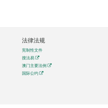
法律法规
宪制性文件
搜法易
澳门主要法例
国际公约