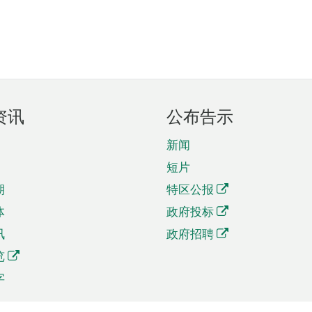
资讯
公布告示
新闻
短片
期
特区公报
体
政府投标
讯
政府招聘
览
字