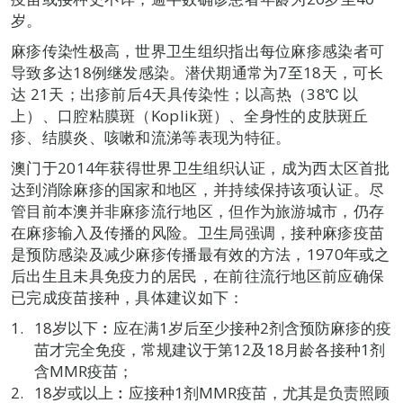
岁。
麻疹传染性极高，世界卫生组织指出每位麻疹感染者可
导致多达18例继发感染。潜伏期通常为7至18天，可长
达 21天；出疹前后4天具传染性；以高热（38℃ 以
上）、口腔粘膜斑（Koplik斑）、全身性的皮肤斑丘
疹、结膜炎、咳嗽和流涕等表现为特征。
澳门于2014年获得世界卫生组织认证，成为西太区首批
达到消除麻疹的国家和地区，并持续保持该项认证。尽
管目前本澳并非麻疹流行地区，但作为旅游城市，仍存
在麻疹输入及传播的风险。卫生局强调，接种麻疹疫苗
是预防感染及减少麻疹传播最有效的方法，1970年或之
后出生且未具免疫力的居民，在前往流行地区前应确保
已完成疫苗接种，具体建议如下：
18岁以下︰应在满1岁后至少接种2剂含预防麻疹的疫
苗才完全免疫，常规建议于第12及18月龄各接种1剂
含MMR疫苗；
18岁或以上︰应接种1剂MMR疫苗，尤其是负责照顾