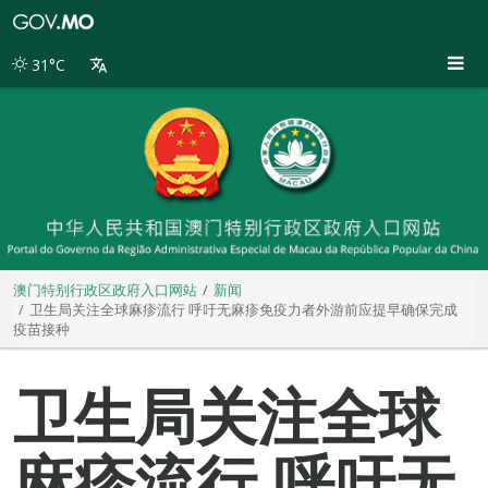
澳
门
特
31°C
别
行
政
区
政
府
入
口
网
站
澳门特别行政区政府入口网站
新闻
卫生局关注全球麻疹流行 呼吁无麻疹免疫力者外游前应提早确保完成
疫苗接种
卫生局关注全球
麻疹流行 呼吁无