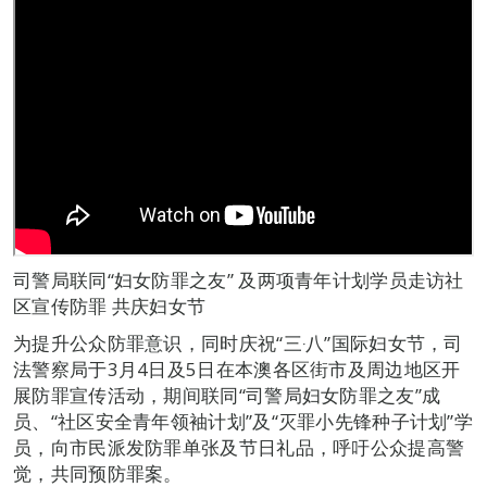
司警局联同“妇女防罪之友” 及两项青年计划学员走访社
区宣传防罪 共庆妇女节
为提升公众防罪意识，同时庆祝“三‧八”国际妇女节，司
法警察局于3月4日及5日在本澳各区街市及周边地区开
展防罪宣传活动，期间联同“司警局妇女防罪之友”成
员、“社区安全青年领袖计划”及“灭罪小先锋种子计划”学
员，向市民派发防罪单张及节日礼品，呼吁公众提高警
觉，共同预防罪案。