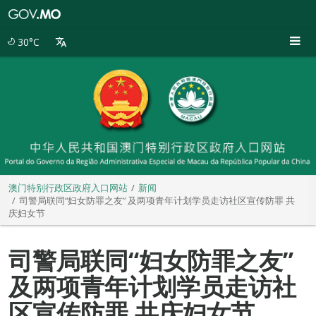
澳
门
特
30°C
别
行
政
区
政
府
入
口
网
站
澳门特别行政区政府入口网站
新闻
司警局联同“妇女防罪之友” 及两项青年计划学员走访社区宣传防罪 共
庆妇女节
司警局联同“妇女防罪之友”
及两项青年计划学员走访社
区宣传防罪 共庆妇女节