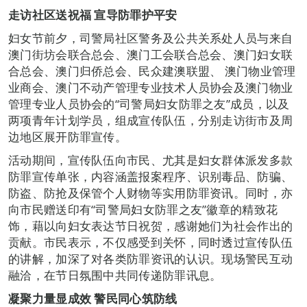
走访社区送祝福
宣导防罪护平安
妇女节前夕，司警局社区警务及公共关系处人员与来自
澳门街坊会联合总会、澳门工会联合总会、澳门妇女联
合总会、澳门归侨总会、民众建澳联盟、 澳门物业管理
业商会、澳门不动产管理专业技术人员协会及澳门物业
管理专业人员协会的“司警局妇女防罪之友”成员，以及
两项青年计划学员，组成宣传队伍，分别走访街市及周
边地区展开防罪宣传。
活动期间，宣传队伍向市民、尤其是妇女群体派发多款
防罪宣传单张，内容涵盖报案程序、识别毒品、防骗、
防盗、防抢及保管个人财物等实用防罪资讯。同时，亦
向市民赠送印有“司警局妇女防罪之友”徽章的精致花
饰，藉以向妇女表达节日祝贺，感谢她们为社会作出的
贡献。市民表示，不仅感受到关怀，同时透过宣传队伍
的讲解，加深了对各类防罪资讯的认识。现场警民互动
融洽，在节日氛围中共同传递防罪讯息。
凝聚力量显成效
警民同心筑防线