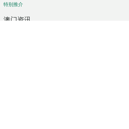
特别推介
澳门资讯
天气
交通
公众假期
文娱康体
城市资讯
澳门便览
统计数字
公布告示
新闻
短片