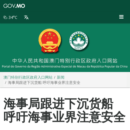
澳
门
特
34°C
别
行
政
区
政
府
入
口
网
站
澳门特别行政区政府入口网站
新闻
海事局跟进下沉货船 呼吁海事业界注意安全
海事局跟进下沉货船
呼吁海事业界注意安全