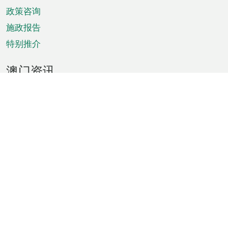
政策咨询
施政报告
特别推介
澳门资讯
天气
交通
公众假期
文娱康体
城市资讯
澳门便览
统计数字
公布告示