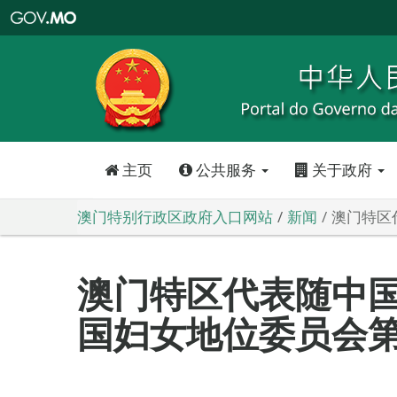
澳
门
特
别
行
政
区
政
府
入
口
网
站
主页
公共服务
关于政府
澳门特别行政区政府入口网站
新闻
澳门特区
澳门特区代表随中
国妇女地位委员会第