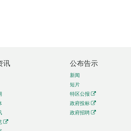
资讯
公布告示
新闻
短片
期
特区公报
体
政府投标
讯
政府招聘
览