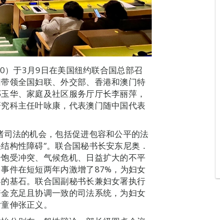
70）于3月9日在美国纽约联合国总部召
团带领全国妇联、外交部、香港和澳门特
邓玉华、家庭及社区服务厅厅长李丽萍，
研究科主任叶咏康，代表澳门随中国代表
诸司法的机会，包括促进包容和公平的法
结构性障碍”。联合国秘书长安东尼奥．
个饱受冲突、气候危机、日益扩大的不平
事件在短短两年内激增了87%，为妇女
界的基石。联合国副秘书长兼妇女署执行
资金充足且协调一致的司法系统，为妇女
女童伸张正义。