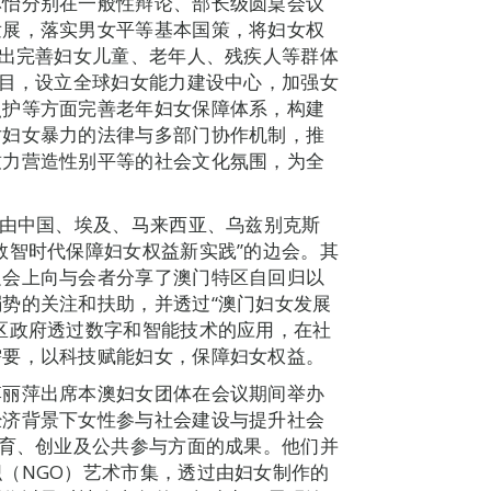
林怡分别在一般性辩论、部长级圆桌会议
发展，落实男女平等基本国策，将妇女权
提出完善妇女儿童、老年人、残疾人等群体
项目，设立全球妇女能力建设中心，加强女
照护等方面完善老年妇女保障体系，构建
对妇女暴力的法律与多部门协作机制，推
致力营造性别平等的社会文化氛围，为全
日由中国、埃及、马来西亚、乌兹别克斯
数智时代保障妇女权益新实践”的边会。其
边会上向与会者分享了澳门特区自回归以
势的关注和扶助，并透过“澳门妇女发展
区政府透过数字和智能技术的应用，在社
需要，以科技赋能妇女，保障妇女权益。
李丽萍出席本澳妇女团体在会议期间举办
经济背景下女性参与社会建设与提升社会
教育、创业及公共参与方面的成果。他们并
（NGO）艺术市集，透过由妇女制作的