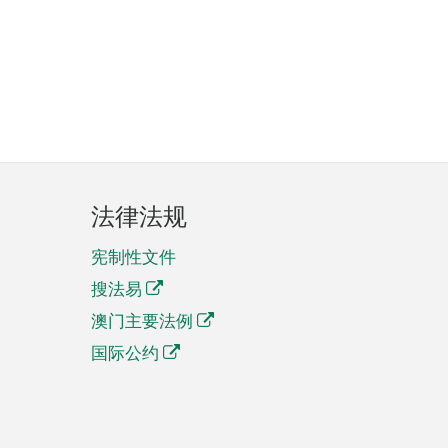
法律法规
宪制性文件
搜法易
澳门主要法例
国际公约