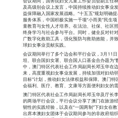
会议期间，国务院妇女儿童工作委员会副主任
及高级别会议上发言，中国持续推动妇女事业
益保障融入国家发展战略。“十五五”规划明确
服务体系，中国积极实施一千项“小而美”民生
童教育与女性人才培养。在法治、社保、社区
终身学习与社会参与平台。同时，健全反对针
广数字化救助工具，强化预防与救助效能，并
球妇女事业贡献实践。
会议期间举行了多个边会和平行会议，3月11
坦、联合国妇女署、联合国人口基金合办题为“
中，澳门特区代表社会工作局副局长邓玉华在
来，高度重视妇女事业发展，持续加强对妇幼弱
目标”计划，推动妇女法律权益和保障。澳门特
会福利、医疗、教育、文康等方面便利妇女的
澳门特区代表社会工作局副局长邓玉华及厅长
的两场平行会议，平行会议分享了澳门在旅游
韧性的实践经验，以及在“一国两制”下妇女在
出席本澳妇女团体于会议期间参与的非政府组织