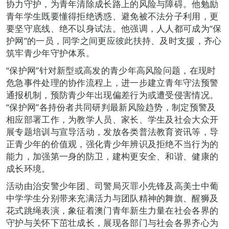
协力守护，为青年清除成长路上的风险与障碍。他勉励
青年学生既要懂得拒绝诱惑、避免被不法分子利用，更
要坚守底线、绝不以身试法。他强调，人人都可成为“保
护网”的一员，同学之间更应彼此扶持、及时支援，齐心
筑牢青少年守护体系。
“保护网”针对新型或高发的青少年高风险问题，在现时
危急事件处理的协作流程上，进一步建立青年守法预警
通报机制，预防青少年出现偏差行为或遭受侵害情况。
“保护网”各持份者共同研判最新风险趋势，制定预警及
相应部署工作，为教学人员、家长、学生及社会大众开
展专题培训与宣导活动，发放各类普法教育资讯等，导
正青少年的价值观，强化青少年辨识及拒绝不当行为的
能力，加强第一身的防卫，建构更安全、和谐、健康的
成长环境。
活动由治安警少年团、司警局灭罪小先锋及高美士中葡
中学学生分别带来充满活力与团队精神的舞旗、醒狮及
花式跳绳表演，象征着澳门青年新生力量在社会各界的
守护与关怀下茁壮成长，展现各部门与社会各界齐心为