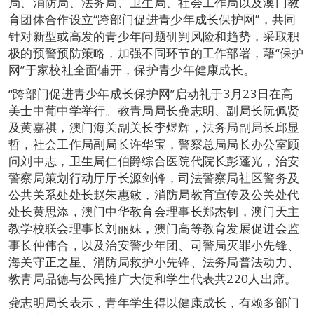
局、消防局、法务局、卫生局、社会工作局以及澳门教
育团体合作设立“跨部门促进青少年成长保护网”，共同
针对新型或高发的青少年问题研判风险和趋势，采取积
极的预警预防策略，加强不同环节的工作部署，藉“保护
网”于家校社全面铺开，保护青少年健康成长。
“跨部门促进青少年成长保护网”启动礼于3月23日在高
美士中葡中学举行。教青局局长龚志明、副局长阮佩贤
及黄嘉祺，澳门海关副关长李煜辉，法务局副局长邱显
哲，社会工作局副局长许华宝，警察总局局长办公室顾
问刘中志，卫生局仁伯爵综合医院代院长彭蓬光，治安
警察局策划行动厅厅长源剑锋，司法警察局社区警务及
公共关系处处长赵朱惠敏，消防局教育宣传及公关处代
处长黄思添，澳门中华教育会理事长郑杰钊，澳门天主
教学校联会理事长刘丽妹，澳门高等教育发展促进会监
事长仲伟合，以及治安警少年团、司警局灭罪小先锋、
海关守正之星、消防局救护小先锋、法务局普法动力、
教青局品德与公民推广大使和学生代表共220人出席。
龚志明局长表示，青年学生得以健康成长，有赖多部门