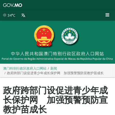
澳
门
特
34°C
别
行
政
区
政
府
入
口
网
站
澳门特别行政区政府入口网站
新闻
政府跨部门设促进青少年成长保护网 加强预警预防宣教护苗成长
政府跨部门设促进青少年成
长保护网 加强预警预防宣
教护苗成长