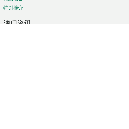
特别推介
澳门资讯
天气
交通
公众假期
文娱康体
城市资讯
澳门便览
统计数字
公布告示
新闻
短片