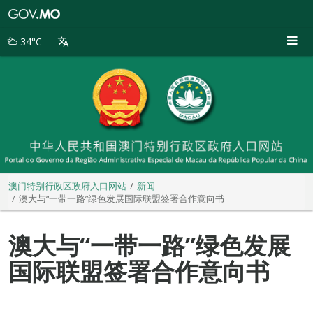
澳
门
特
34°C
别
行
政
区
政
府
入
口
网
站
澳门特别行政区政府入口网站
新闻
澳大与“一带一路”绿色发展国际联盟签署合作意向书
澳大与“一带一路”绿色发展
国际联盟签署合作意向书