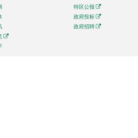
期
特区公报
体
政府投标
讯
政府招聘
览
字
及贸易
相关连结
资
手机应用程序目录
贸会展
社交媒体目录
商机和服务
专题网站目录
讯
RSS订阅目录
权
表格下载