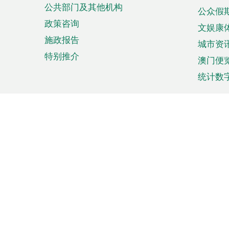
公共部门及其他机构
公众假
政策咨询
文娱康
施政报告
城市资
特别推介
澳门便
统计数
来澳旅游
商务
计划行程
贸易投
观光
澳门经
娱乐休闲
中小企
购物
市场资
节日盛事
知识产
网
网
页