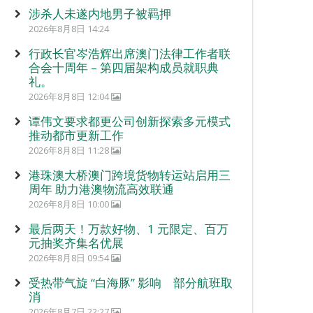
涉杀人未遂内地男子被羁押
2026年8月8日 14:24
行政长官岑浩辉出席澳门法律工作者联
合会十周年 – 第四届架构成员就职典
礼。
2026年8月8日 12:04
谭伟文要求都更公司创新探索多元模式
推动都市更新工作
2026年8月8日 11:28
港珠澳大桥澳门跨境货物转运站启用三
周年 助力港澳物流高效联通
2026年8月8日 10:00
最后两天！万款好物、1 元限定、百万
元抽奖齐集名优展
2026年8月8日 09:54
受热带气旋 “白海豚” 影响 部分航班取
消
2026年8月7日 22:27