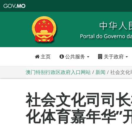
澳
门
特
别
行
政
区
政
府
入
口
网
站
主页
公共服务
关于政府
澳门特别行政区政府入口网站
新闻
社会文化
社会文化司司长
化体育嘉年华”