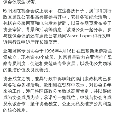
像会议表达祝贺。
欧阳湘在视像会议上表示，在这喜庆日子，澳门特别行
政区廉政公署很高兴能参与其中，安排各项纪念活动，
包括在公署网页和电台发表贺辞，以及在网页发布关于
协会宗旨、背景和活动等信息，诚邀公众一起分享。参
与视像会议的还有廉政公署顾问Vasco Lopes和行政申
诉局行政申诉厅厅长谭旖峦。
亚洲监察专员协会于1996年4月16日在巴基斯坦伊斯兰
堡成立，现有逾40个成员。其宗旨是致力在亚洲推广监
察专员制度，促进相关范畴专业发展，以强化公共领域
的廉洁价值及良政善治。
协会成立之初，兼具行政申诉职能的澳门廉政机构已参
与各项会务和活动。欧阳湘在贺辞中表示，对协会多年
来的工作，澳门特区廉政公署致以高度肯定，并以继续
成为协会成员为荣，承诺将一如既往，继续与协会各成
员衷诚合作，坚守协会独立、公正无私及维护公共利益
的核心原则。