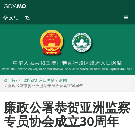
澳
门
特
30°C
别
行
政
区
政
府
入
口
网
站
澳门特别行政区政府入口网站
新闻
廉政公署恭贺亚洲监察专员协会成立30周年
廉政公署恭贺亚洲监察
专员协会成立30周年