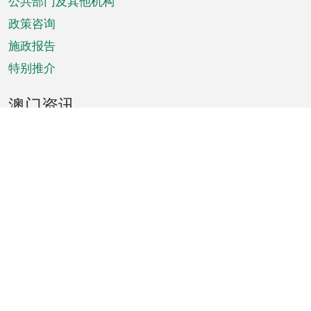
单
公共部门及其他机构
政策咨询
施政报告
特别推介
澳门资讯
天气
交通
公众假期
文娱康体
城市资讯
澳门便览
统计数字
公布告示