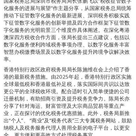
国家税务总局深圳市税务局局长张鹏飞以“税收征管数字
化服务的进展与展望”作主题分享，从国家税务总局统筹
推动下征管数字化服务的最新进展、深圳税务积极实践
下征管数字化服务的创新举措及四方合作框架下征管数
字化服务的光明前景三个维度作具体阐述。在深化粤港
澳深四方税收合作方面，张局长提出三点建议，包括以
数字化服务便利跨域税务事项办理、以数字化服务丰富
智慧办税缴费场景及以数字化服务提升跨境争议解决效
率。
香港特别行政区政府税务局局长陈施维在会上介绍了香
港的最新税务措施。由2025年起，香港特别行政区实施
全球最低税和香港最低补足税，落实国际间共识以达致
更公平的全球税收环境。配合适时引入简单便捷的公司
迁册机制，有助招商引资及提升税务竞争力。陈局长亦
分享了针对海运、财富管理及大宗商品贸易等重点产
业，正在探讨的优化税务优惠措施。此外，税务局新推
出“个人”、 “商业”及“税务代表”三大专属税务网站，鼓励
纳税人及税务服务代理人善用全新的电子平台，以更安
全、更方便和更高效方式处理税务事宜。