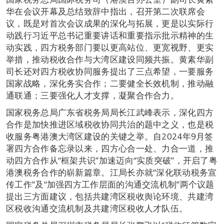
华在会议开幕及总结致辞中指出，召开第二次联席会
议，既是对首次会议成果的深化与拓展，更是以实际行
动践行习近平总书记重要讲话和重要指示批示精神的生
动实践，四方税务部门要以更高站位、更宽视野、更实
举措，推动税收合作与大湾区建设同频共振。黄素华副
司长还对四方税收协同服务提出了三点希望，一要服务
国家战略，深化务实合作；二要健全长效机制，推动融
通联通；三要强化人才支撑，凝聚合作合力。
国家税务总局广东省税务局局长江武峰表示，深化四方
合作是加快推进区域税收协同共治的题中之义，也是税
收服务粤港澳大湾区建设的关键之举。自2024年9月签
署四方合作备忘录以来，四方心合一处、力合一道，推
动四方合作从“框架共识”加速迈向“实质突破”，开启了粤
港澳税务合作的崭新篇章。江局长亦就“深化联动税务宣
传工作”及“加强四方工作层面的沟通交流机制”两个议题
提出三方面建议，包括共建湾区税收舆论环境、共建湾
区税收沟通交流机制及共建湾区税收人才队伍。